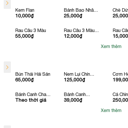
Kem Flan
Bánh Bao Nhân
Chè Dừ
10,000
₫
25,000
₫
25,000
Thịt Xá Xíu
Rau Câu 3 Màu
Rau Câu 3 Màu
Rau Câ
55,000
₫
12,000
₫
15,000
Chén
Ly
Xem thêm
Bún Thái Hải Sản
Nem Lụi Chín
Cơm He
65,000
₫
125,000
₫
199,0
Kèm Rau Mắm
Sườn 
Bánh Tráng Lề
Bánh Canh Chay
Bánh Canh
Cá Chì
Theo thời giá
39,000
₫
250,0
Kèm Quẩy
Xương Bean
Chuối 2
Mart
Xem thêm