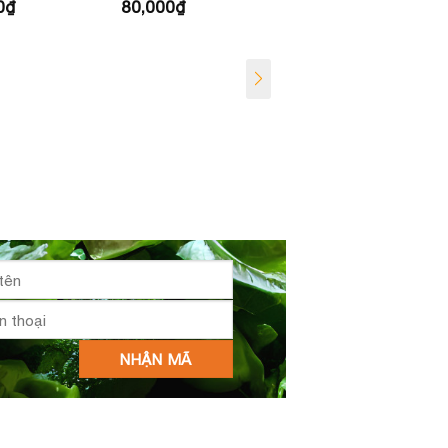
0
₫
60,000
₫
80,000
₫