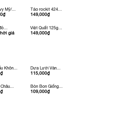
vy Mỹ/
Táo rockit 424g
00
₫
149,000
₫
land
4 Quả Mỹ/
Newzealand
đỏ
Việt Quất 125g
hời giá
149,000
₫
a
Newzealand/Mỹ/
Peru
u Không
Dưa Lưới Vàng
₫
115,000
₫
Huỳnh Long
 Châu
Bòn Bon Giống
₫
109,000
₫
ỏ
Thái Lan