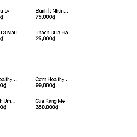
a Ly
Bánh Ít Nhân
₫
75,000
₫
Tôm Thịt
u 3 Màu
Thạch Dừa Hạt
₫
25,000
₫
Chia
althy
Cơm Healthy
00
₫
99,000
₫
Bò Mỹ
Kèm Nước Ép
99k/ Phần
nh Um
Cua Rang Me
00
₫
350,000
₫
 Người Ăn