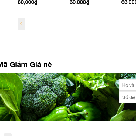
60,000
₫
63,000
₫
80,00
Nâu
Mã Giảm Giá nè