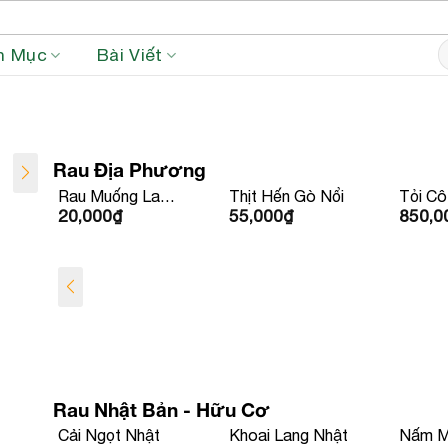
S
h Mục
Bài Viết
fo
Rau Địa Phương
Thịt Hến Gò Nổi
Tỏi Cô Đơn
Tỏi Lý
55,000
₫
850,000
₫
200,0
Rau Nhật Bản - Hữu Cơ
Khoai Lang Nhật
Nấm Mỡ Yoshi
Tần Ô