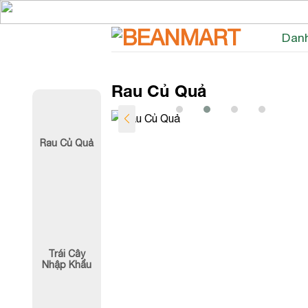
Skip
to
Dan
content
Rau Củ Quả
Khoai Tây
Rau Muống La
Rau Củ Quả
60,000
₫
20,000
₫
Hường
Trái Cây
Nhập Khẩu
Cải Thìa
Cải Ngọt Nhật