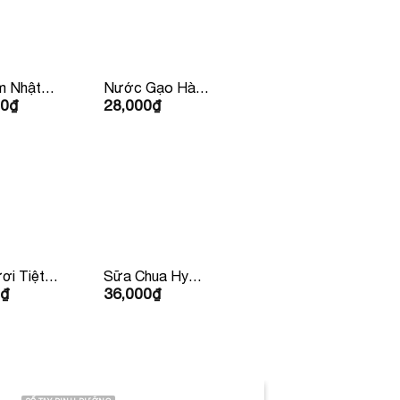
m Nhật
Nước Gạo Hàn
00
₫
28,000
₫
00gr
Quốc 500ml
ơi Tiệt
Sữa Chua Hy
₫
36,000
₫
alatmilk
Lạp Lucas Có
ng 180ml
Đường