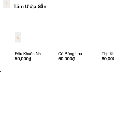
Tẩm Ướp Sẵn
i
Cá Bông Lau
Thịt Kho Dưa
Sườn
60,000
₫
60,000
₫
300,
Kho Tộ
ơ