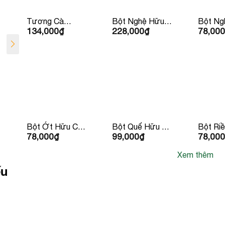
Tương Cà
Bột Nghệ Hữu
Bột Ng
134,000
₫
228,000
₫
78,000
Ketchup Hữu Cơ
Cơ 150g Lumlum
Cơ 30g
IL Nutrimento
310g
Bột Ớt Hữu Cơ
Bột Quế Hữu Cơ
Bột Ri
78,000
₫
99,000
₫
78,000
30g LumLum
30g Lumlum
Cơ 25g
Xem thêm
ếu