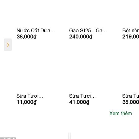
Nước Cốt Dừa
Gạo St25 – Gạo
Bột nê
38,000
₫
240,000
₫
219,0
Vietcoco
Ông Cua 5kg
Youki 5
Organic 400ml
Sữa Tươi
Sữa Tươi
Sữa Tư
11,000
₫
41,000
₫
35,000
Dalatmilk 180ml
Dalatmilk 950ml
Trùng D
Có Đườ
Xem thêm
x 4 hộp