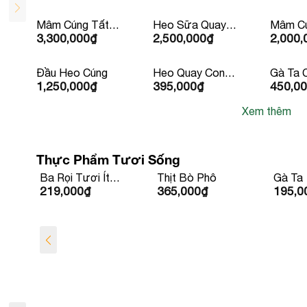
Mâm Cúng Tất
Heo Sữa Quay
Mâm Cú
3,300,000
₫
2,500,000
₫
2,000,
Niên
Trên 5Kg
Phát (M
Đầu Heo Cúng
Heo Quay Con
Gà Ta 
1,250,000
₫
395,000
₫
450,0
Lớn 10kg Trở
Sẵn Kè
Lên
hành
Xem thêm
Thực Phẩm Tươi Sống
Thịt Bò Phô
Gà Ta
Cá Bớ
365,000
₫
195,000
₫
420,0
L