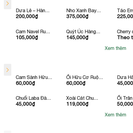
Dưa Lê – Hàn
Nho Xanh Bay
Táo En
200,000
₫
375,000
₫
225,0
Quốc
Úc/ Mỹ
Newzea
Cam Navel Ruột
Quýt Úc Hàng
Cherry 
105,000
₫
145,000
₫
Theo t
Vàng Mỹ
Bay Iron
Canad
Xem thêm
Cam Sành Hữu
Ổi Hữu Cơ Ruột
Dưa Hấ
60,000
₫
60,000
₫
45,000
Cơ Đức
Trắng
Hạt
Chuối Laba Đà
Xoài Cát Chu
Ổi Trân
45,000
₫
119,000
₫
50,000
lạt
Vàng
Ruột Đ
Xem thêm