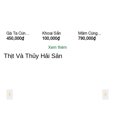
Gà Ta Cúng
Khoai Sắn
Mâm Cúng
450,000
₫
100,000
₫
790,000
₫
Hấp Sẵn
Chay – Vạn
Kèm Rau
Sinh Nhất
Xem thêm
hành
Tiến
Thịt Và Thủy Hải Sản