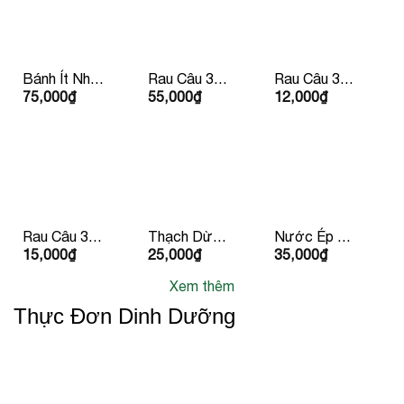
Bánh Ít Nhân
Rau Câu 3
Rau Câu 3
75,000
₫
55,000
₫
12,000
₫
Tôm Thịt
Màu
Màu Chén
Rau Câu 3
Thạch Dừa
Nước Ép Cà
15,000
₫
25,000
₫
35,000
₫
Màu Ly
Hạt Chia
Chua
Xem thêm
Thực Đơn Dinh Dưỡng