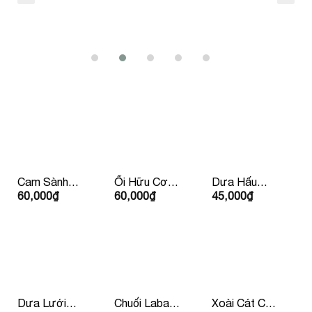
Cam Sành
Ổi Hữu Cơ
Dưa Hấu
60,000
₫
60,000
₫
45,000
₫
Hữu Cơ Đức
Ruột Trắng
Không Hạt
Dưa Lưới
Chuối Laba
Xoài Cát Chu