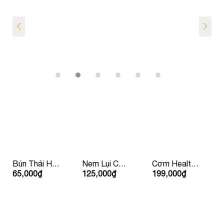
Bún Thái Hải
Nem Lụi Chín
Cơm Healthy
65,000
₫
125,000
₫
199,000
₫
Sản
Kèm Rau
Sườn Bò Mỹ
Mắm Bánh
Tráng Lề