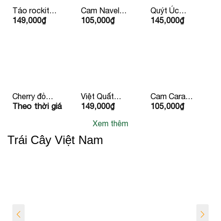
Táo rockit
Cam Navel
Quýt Úc
149,000
₫
105,000
₫
145,000
₫
424g 4 Quả
Ruột Vàng
Hàng Bay
Mỹ/
Mỹ
Iron
Newzealand
Cherry đỏ
Việt Quất
Cam Cara
Theo thời giá
149,000
₫
105,000
₫
Canada
125g
Ruột Đỏ
Newzealand/Mỹ/
Xem thêm
Peru
Trái Cây Việt Nam