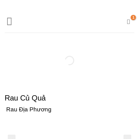
Skip
to
content
Rau Củ Quả
Rau Địa Phương