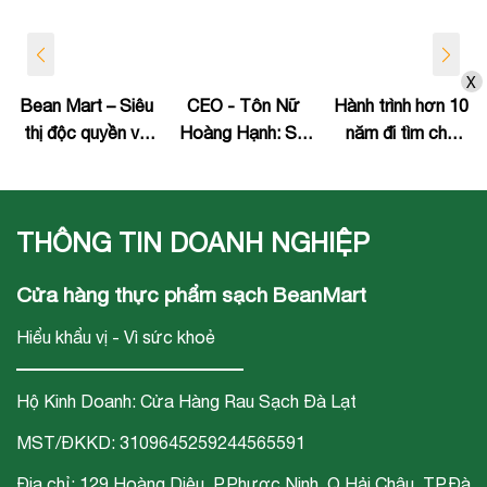
X
Bean Mart – Siêu
CEO - Tôn Nữ
Hành trình hơn 10
thị độc quyền về
Hoàng Hạnh: Sự
năm đi tìm chỗ
phân phối sản
nghiệp "chăm sóc
đứng trên thị
phẩm rau Nhật
sức khỏe cộng
trường của Bean
Bản tại Đà Nẵng
đồng" gắn liền với
Mart
THÔNG TIN DOANH NGHIỆP
chuỗi siêu thị thực
phẩm sạch Bean
Cửa hàng thực phẩm sạch BeanMart
Mart
Hiểu khẩu vị - Vì sức khoẻ
Hộ Kinh Doanh: Cửa Hàng Rau Sạch Đà Lạt
MST/ĐKKD: 3109645259244565591
Địa chỉ: 129 Hoàng Diệu, P.Phươc Ninh, Q.Hải Châu, TP.Đà