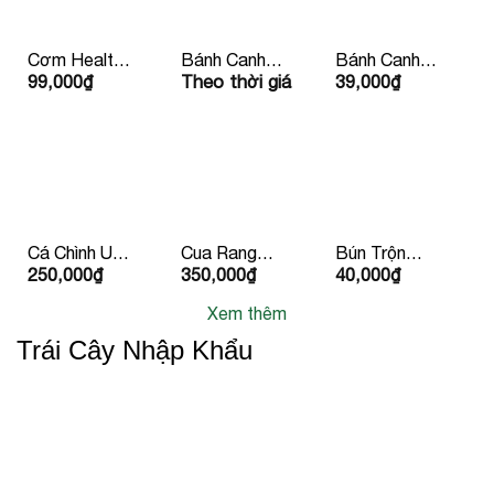
Cơm Healthy
Bánh Canh
Bánh Canh
99,000
₫
Theo thời giá
39,000
₫
Kèm Nước
Chay Kèm
Xương Bean
Ép 99k/ Phần
Quẩy
Mart
Cá Chình Um
Cua Rang
Bún Trộn
250,000
₫
350,000
₫
40,000
₫
Chuối 2
Me
Chay
Người Ăn
Xem thêm
Trái Cây Nhập Khẩu