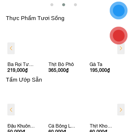
Thực Phẩm Tươi Sống
Ba Rọi Tươi
Thịt Bò Phô
Gà Ta
219,000
₫
365,000
₫
195,000
₫
Ít Béo Babi
HAGL
Tẩm Ướp Sẵn
Đậu Khuôn
Cá Bông Lau
Thịt Kho
50,000
₫
60,000
₫
60,000
₫
Nhồi Thịt
Kho Tộ
Dưa