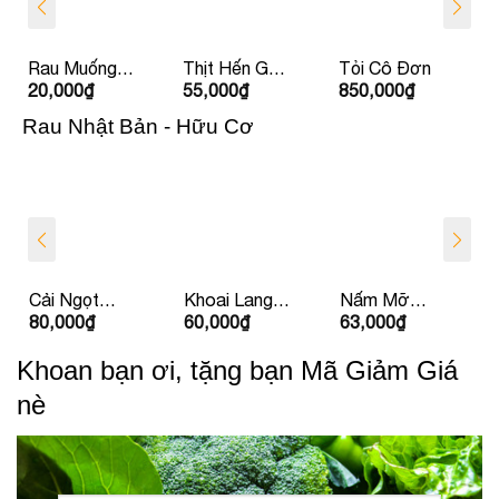
Rau Muống
Thịt Hến Gò
Tỏi Cô Đơn
20,000
₫
55,000
₫
850,000
₫
La Hường
Nổi
Rau Nhật Bản - Hữu Cơ
Cải Ngọt
Khoai Lang
Nấm Mỡ
80,000
₫
60,000
₫
63,000
₫
Nhật
Nhật
Yoshi Nâu
Khoan bạn ơi, tặng bạn Mã Giảm Giá
nè