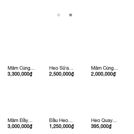
Mâm Cúng
Heo Sữa
Mâm Cúng
3,300,000
₫
2,500,000
₫
2,000,000
₫
Tất Niên
Quay Trên
Lộc Phát
5Kg
(Mặn )
Mâm Đầy
Đầu Heo
Heo Quay
3,000,000
₫
1,250,000
₫
395,000
₫
Tháng/Thôi
Cúng
Con Lớn
Nôi
10kg Trở Lên