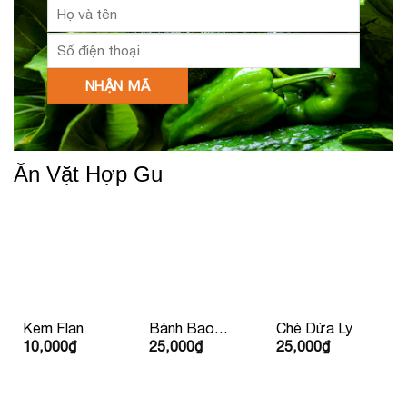
Ăn Vặt Hợp Gu
Kem Flan
Bánh Bao
Chè Dừa Ly
10,000
₫
25,000
₫
25,000
₫
Nhân Thịt Xá
Xíu