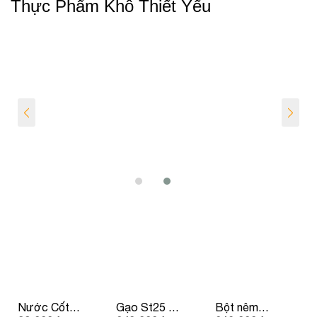
Thực Phẩm Khô Thiết Yếu
Nước Cốt
Gạo St25 –
Bột nêm