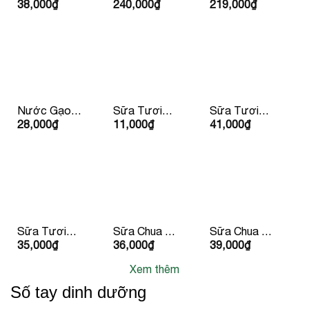
38,000
₫
240,000
₫
219,000
₫
Dừa
Gạo Ông
Nhật Youki
Vietcoco
Cua 5kg
500gr
Organic
400ml
Nước Gạo
Sữa Tươi
Sữa Tươi
28,000
₫
11,000
₫
41,000
₫
Hàn Quốc
Dalatmilk
Dalatmilk
500ml
180ml
950ml
Sữa Tươi
Sữa Chua Hy
Sữa Chua Hy
35,000
₫
36,000
₫
39,000
₫
Tiệt Trùng
Lạp Lucas
Lạp Lucas Vị
Dalatmilk Có
Có Đường
Đào & Đậu
Xem thêm
Đường
Phộng
180ml x 4
Số tay dinh dưỡng
hộp