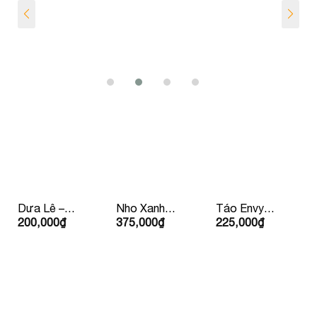
Dưa Lê –
Nho Xanh
Táo Envy
200,000
₫
375,000
₫
225,000
₫
Hàn Quốc
Bay Úc/ Mỹ
Mỹ/
Newzealand