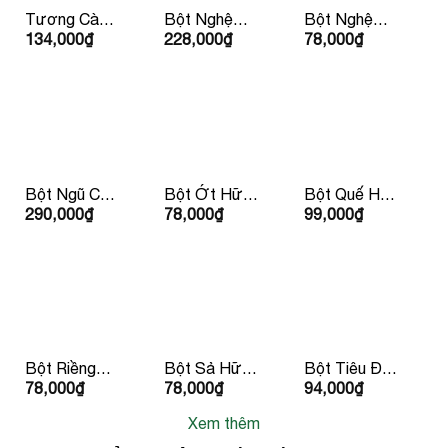
Tương Cà
Bột Nghệ
Bột Nghệ
134,000
₫
228,000
₫
78,000
₫
Ketchup Hữu
Hữu Cơ
Hữu Cơ 30g
Cơ IL
150g Lumlum
LumLum
Nutrimento
310g
Bột Ngũ Cốc
Bột Ớt Hữu
Bột Quế Hữu
290,000
₫
78,000
₫
99,000
₫
Hàn Quốc
Cơ 30g
Cơ 30g
50g/ hộp
LumLum
Lumlum
Bột Riềng
Bột Sả Hữu
Bột Tiêu Đen
78,000
₫
78,000
₫
94,000
₫
Hữu Cơ 25g
Cơ 30g
Hữu Cơ 30g
LumLum
LumLum
LumLum
Xem thêm