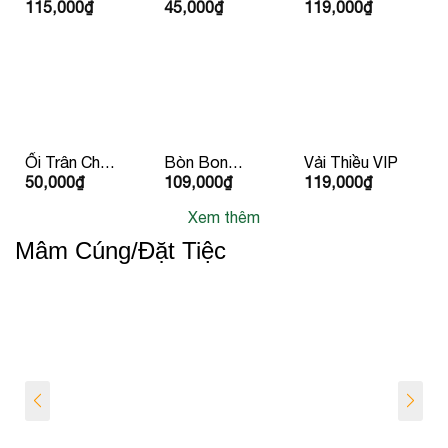
115,000
₫
45,000
₫
119,000
₫
Vàng Huỳnh
Đà lạt
Vàng
Long
Ổi Trân Châu
Bòn Bon
Vải Thiều VIP
50,000
₫
109,000
₫
119,000
₫
Ruột Đỏ
Giống Thái
Lan
Xem thêm
Mâm Cúng/Đặt Tiệc