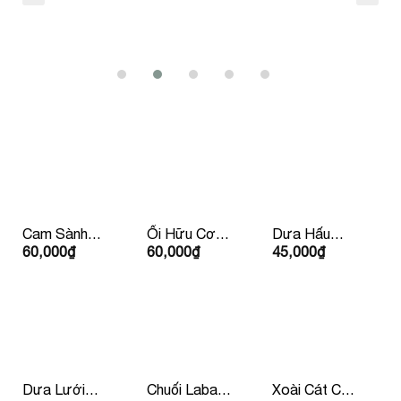
Cam Sành
Ổi Hữu Cơ
Dưa Hấu
60,000
₫
60,000
₫
45,000
₫
Hữu Cơ Đức
Ruột Trắng
Không Hạt
Dưa Lưới
Chuối Laba
Xoài Cát Chu