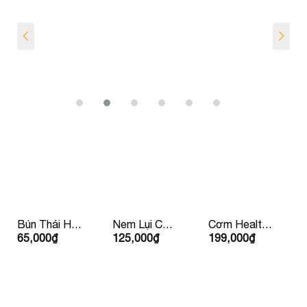
Bún Thái Hải
Nem Lụi Chín
Cơm Healthy
65,000
₫
125,000
₫
199,000
₫
Sản
Kèm Rau
Sườn Bò Mỹ
Mắm Bánh
Tráng Lề