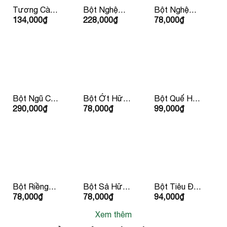
Tương Cà
Bột Nghệ
Bột Nghệ
134,000
₫
228,000
₫
78,000
₫
Ketchup Hữu
Hữu Cơ
Hữu Cơ 30g
Cơ IL
150g Lumlum
LumLum
Nutrimento
310g
Bột Ngũ Cốc
Bột Ớt Hữu
Bột Quế Hữu
290,000
₫
78,000
₫
99,000
₫
Hàn Quốc
Cơ 30g
Cơ 30g
50g/ hộp
LumLum
Lumlum
Bột Riềng
Bột Sả Hữu
Bột Tiêu Đen
78,000
₫
78,000
₫
94,000
₫
Hữu Cơ 25g
Cơ 30g
Hữu Cơ 30g
LumLum
LumLum
LumLum
Xem thêm