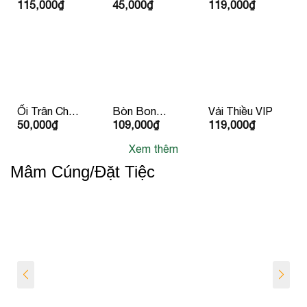
115,000
₫
45,000
₫
119,000
₫
Vàng Huỳnh
Đà lạt
Vàng
Long
Ổi Trân Châu
Bòn Bon
Vải Thiều VIP
50,000
₫
109,000
₫
119,000
₫
Ruột Đỏ
Giống Thái
Lan
Xem thêm
Mâm Cúng/Đặt Tiệc