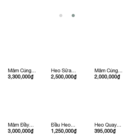
Mâm Cúng
Heo Sữa
Mâm Cúng
3,300,000
₫
2,500,000
₫
2,000,000
₫
Tất Niên
Quay Trên
Lộc Phát
5Kg
(Mặn )
Mâm Đầy
Đầu Heo
Heo Quay
3,000,000
₫
1,250,000
₫
395,000
₫
Tháng/Thôi
Cúng
Con Lớn
Nôi
10kg Trở Lên