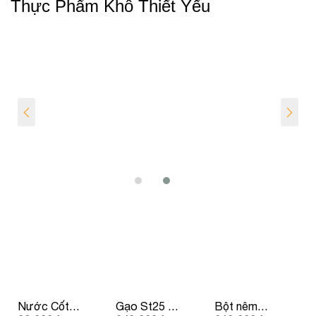
Thực Phẩm Khô Thiết Yếu
Nước Cốt
Gạo St25 –
Bột nêm