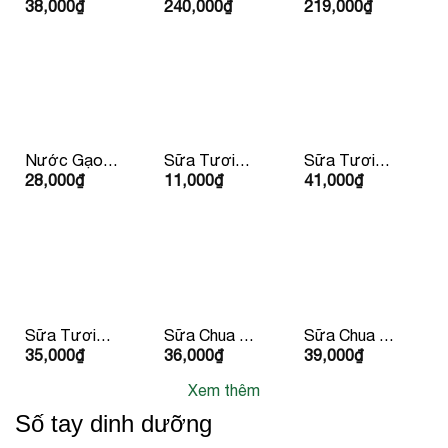
38,000
₫
240,000
₫
219,000
₫
Dừa
Gạo Ông
Nhật Youki
Vietcoco
Cua 5kg
500gr
Organic
400ml
Nước Gạo
Sữa Tươi
Sữa Tươi
28,000
₫
11,000
₫
41,000
₫
Hàn Quốc
Dalatmilk
Dalatmilk
500ml
180ml
950ml
Sữa Tươi
Sữa Chua Hy
Sữa Chua Hy
35,000
₫
36,000
₫
39,000
₫
Tiệt Trùng
Lạp Lucas
Lạp Lucas Vị
Dalatmilk Có
Có Đường
Đào & Đậu
Xem thêm
Đường
Phộng
180ml x 4
Số tay dinh dưỡng
hộp