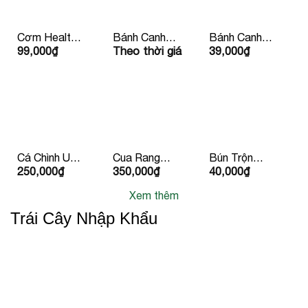
Cơm Healthy
Bánh Canh
Bánh Canh
99,000
₫
Theo thời giá
39,000
₫
Kèm Nước
Chay Kèm
Xương Bean
Ép 99k/ Phần
Quẩy
Mart
Cá Chình Um
Cua Rang
Bún Trộn
250,000
₫
350,000
₫
40,000
₫
Chuối 2
Me
Chay
Người Ăn
Xem thêm
Trái Cây Nhập Khẩu