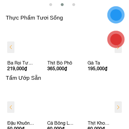
Thực Phẩm Tươi Sống
Ba Rọi Tươi
Thịt Bò Phô
Gà Ta
219,000
₫
365,000
₫
195,000
₫
Ít Béo Babi
HAGL
Tẩm Ướp Sẵn
Đậu Khuôn
Cá Bông Lau
Thịt Kho
50,000
₫
60,000
₫
60,000
₫
Nhồi Thịt
Kho Tộ
Dưa