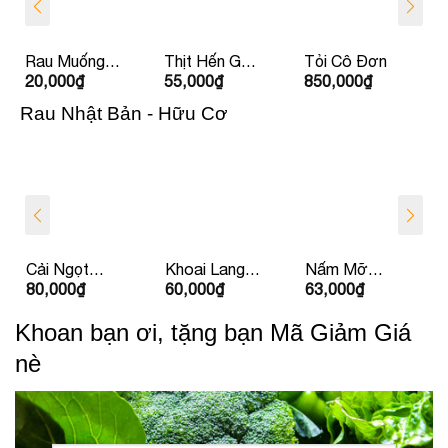
Rau Muống
Thịt Hến Gò
Tỏi Cô Đơn
20,000
₫
55,000
₫
850,000
₫
La Hường
Nổi
Rau Nhật Bản - Hữu Cơ
Cải Ngọt
Khoai Lang
Nấm Mỡ
80,000
₫
60,000
₫
63,000
₫
Nhật
Nhật
Yoshi Nâu
Khoan bạn ơi, tặng bạn Mã Giảm Giá
nè