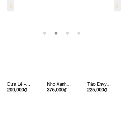
Dưa Lê –
Nho Xanh
Táo Envy
200,000
₫
375,000
₫
225,000
₫
Hàn Quốc
Bay Úc/ Mỹ
Mỹ/
Newzealand