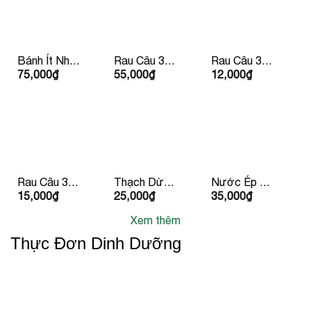
Bánh Ít Nhân
Rau Câu 3
Rau Câu 3
75,000
₫
55,000
₫
12,000
₫
Tôm Thịt
Màu
Màu Chén
Rau Câu 3
Thạch Dừa
Nước Ép Cà
15,000
₫
25,000
₫
35,000
₫
Màu Ly
Hạt Chia
Chua
Xem thêm
Thực Đơn Dinh Dưỡng