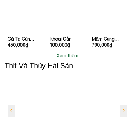
Gà Ta Cúng
Khoai Sắn
Mâm Cúng
450,000
₫
100,000
₫
790,000
₫
Hấp Sẵn
Chay – Vạn
Kèm Rau
Sinh Nhất
Xem thêm
hành
Tiến
Thịt Và Thủy Hải Sản