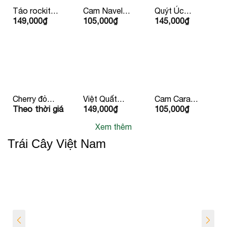
Táo rockit
Cam Navel
Quýt Úc
149,000
₫
105,000
₫
145,000
₫
424g 4 Quả
Ruột Vàng
Hàng Bay
Mỹ/
Mỹ
Iron
Newzealand
Cherry đỏ
Việt Quất
Cam Cara
Theo thời giá
149,000
₫
105,000
₫
Canada
125g
Ruột Đỏ
Newzealand/Mỹ/
Xem thêm
Peru
Trái Cây Việt Nam