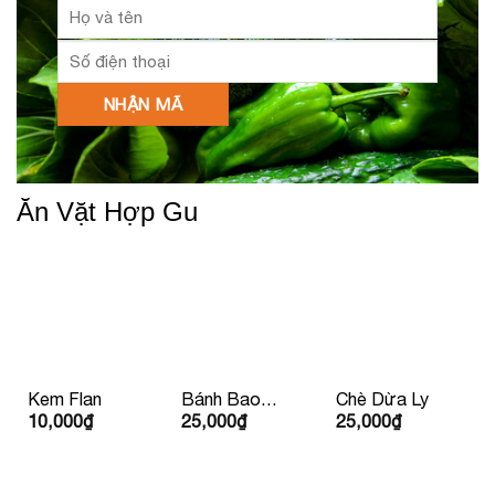
Ăn Vặt Hợp Gu
Kem Flan
Bánh Bao
Chè Dừa Ly
10,000
₫
25,000
₫
25,000
₫
Nhân Thịt Xá
Xíu