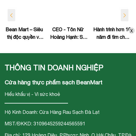
Bean Mart – Siêu
CEO - Tôn Nữ
Hành trình hơn 10
X
thị độc quyền về
Hoàng Hạnh: Sự
năm đi tìm chỗ
phân phối sản
nghiệp "chăm sóc
đứng trên thị
phẩm rau Nhật
sức khỏe cộng
trường của Bean
Bản tại Đà Nẵng
đồng" gắn liền với
Mart
THÔNG TIN DOANH NGHIỆP
chuỗi siêu thị thực
phẩm sạch Bean
Cửa hàng thực phẩm sạch BeanMart
Mart
Hiểu khẩu vị - Vì sức khoẻ
Hộ Kinh Doanh: Cửa Hàng Rau Sạch Đà Lạt
MST/ĐKKD: 3109645259244565591
Địa chỉ: 129 Hoàng Diệu, P.Phươc Ninh, Q.Hải Châu, TP.Đà