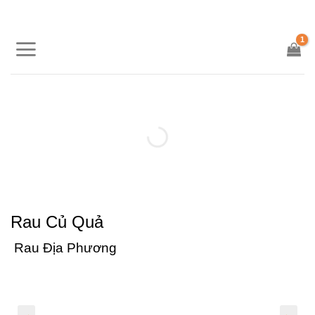
Skip
to
content
Rau Củ Quả
Rau Địa Phương