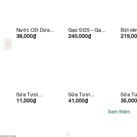
Nước Cốt Dừa
Gạo St25 – Gạo
Bột nê
38,000
₫
240,000
₫
219,0
Vietcoco
Ông Cua 5kg
Youki 5
Organic 400ml
Sữa Tươi
Sữa Tươi
Sữa Tư
11,000
₫
41,000
₫
35,000
Dalatmilk 180ml
Dalatmilk 950ml
Trùng D
Có Đườ
Xem thêm
x 4 hộp