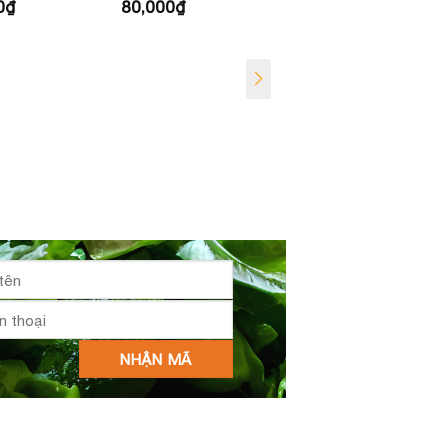
0
₫
60,000
₫
80,000
₫