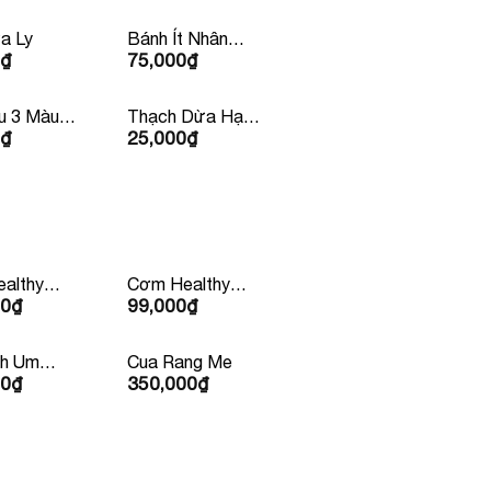
a Ly
Bánh Ít Nhân
₫
75,000
₫
Tôm Thịt
u 3 Màu
Thạch Dừa Hạt
₫
25,000
₫
Chia
althy
Cơm Healthy
00
₫
99,000
₫
Bò Mỹ
Kèm Nước Ép
99k/ Phần
nh Um
Cua Rang Me
00
₫
350,000
₫
 Người Ăn