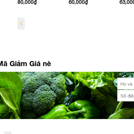
60,000
₫
63,000
₫
80,00
Nâu
Mã Giảm Giá nè