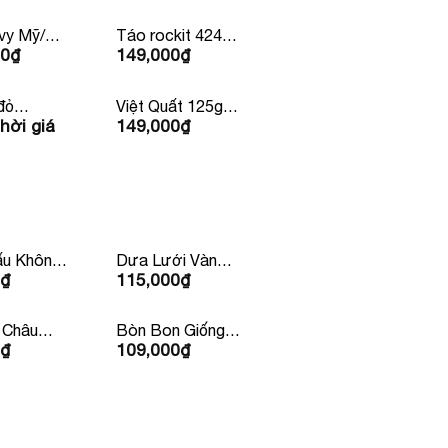
vy Mỹ/
Táo rockit 424g
00
₫
149,000
₫
land
4 Quả Mỹ/
Newzealand
đỏ
Việt Quất 125g
hời giá
149,000
₫
a
Newzealand/Mỹ/
Peru
u Không
Dưa Lưới Vàng
₫
115,000
₫
Huỳnh Long
 Châu
Bòn Bon Giống
₫
109,000
₫
ỏ
Thái Lan