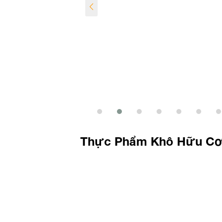
Canh Khổ Qua
170,000
₫
Thực Phẩm Khô Hữu C