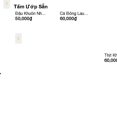
Tẩm Ướp Sẵn
Đậu Khuôn Nhồi
Cá Bông Lau
50,000
₫
60,000
₫
Thịt
Kho Tộ
Thịt K
60,00
ơ