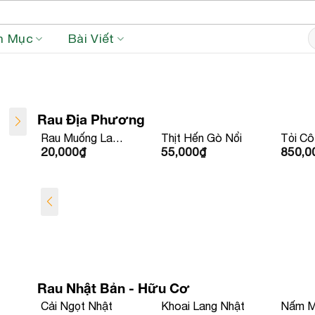
S
h Mục
Bài Viết
fo
Rau Địa Phương
Thịt Hến Gò Nổi
Tỏi Cô Đơn
Tỏi Lý
55,000
₫
850,000
₫
200,0
Rau Nhật Bản - Hữu Cơ
Khoai Lang Nhật
Nấm Mỡ Yoshi
Tần Ô