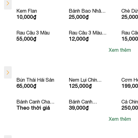
Kem Flan
Bánh Bao Nhân
Chè Dừ
10,000
₫
25,000
₫
25,000
Thịt Xá Xíu
Rau Câu 3 Màu
Rau Câu 3 Màu
Rau Câ
55,000
₫
12,000
₫
15,000
Chén
Ly
Xem thêm
Bún Thái Hải Sản
Nem Lụi Chín
Cơm He
65,000
₫
125,000
₫
199,0
Kèm Rau Mắm
Sườn 
Bánh Tráng Lề
Bánh Canh Chay
Bánh Canh
Cá Chì
Theo thời giá
39,000
₫
250,0
Kèm Quẩy
Xương Bean
Chuối 2
Mart
Xem thêm