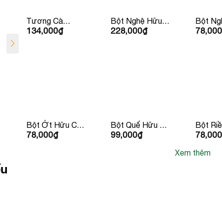
Tương Cà
Bột Nghệ Hữu
Bột Ng
134,000
₫
228,000
₫
78,000
Ketchup Hữu Cơ
Cơ 150g Lumlum
Cơ 30g
IL Nutrimento
310g
Bột Ớt Hữu Cơ
Bột Quế Hữu Cơ
Bột Ri
78,000
₫
99,000
₫
78,000
30g LumLum
30g Lumlum
Cơ 25g
Xem thêm
ếu