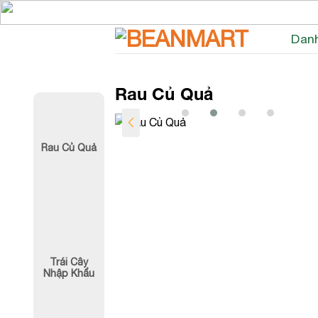
Skip
to
Dan
content
Rau Củ Quả
Khoai Tây
Rau Muống La
Rau Củ Quả
60,000
₫
20,000
₫
Hường
Trái Cây
Nhập Khẩu
Cải Thìa
Cải Ngọt Nhật