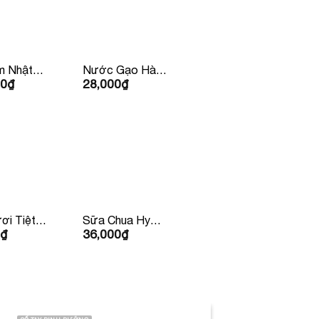
m Nhật
Nước Gạo Hàn
00
₫
28,000
₫
00gr
Quốc 500ml
ơi Tiệt
Sữa Chua Hy
₫
36,000
₫
alatmilk
Lạp Lucas Có
ng 180ml
Đường