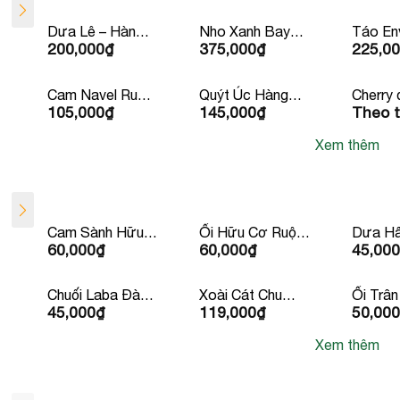
Dưa Lê – Hàn
Nho Xanh Bay
Táo En
200,000
₫
375,000
₫
225,0
Quốc
Úc/ Mỹ
Newzea
Cam Navel Ruột
Quýt Úc Hàng
Cherry 
105,000
₫
145,000
₫
Theo t
Vàng Mỹ
Bay Iron
Canad
Xem thêm
Cam Sành Hữu
Ổi Hữu Cơ Ruột
Dưa Hấ
60,000
₫
60,000
₫
45,000
Cơ Đức
Trắng
Hạt
Chuối Laba Đà
Xoài Cát Chu
Ổi Trân
45,000
₫
119,000
₫
50,000
lạt
Vàng
Ruột Đ
Xem thêm