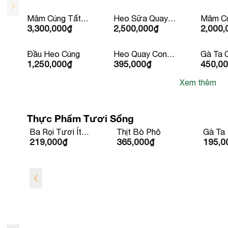
Mâm Cúng Tất
Heo Sữa Quay
Mâm Cú
3,300,000
₫
2,500,000
₫
2,000,
Niên
Trên 5Kg
Phát (M
Đầu Heo Cúng
Heo Quay Con
Gà Ta 
1,250,000
₫
395,000
₫
450,0
Lớn 10kg Trở
Sẵn Kè
Lên
hành
Xem thêm
Thực Phẩm Tươi Sống
Thịt Bò Phô
Gà Ta
Cá Bớ
365,000
₫
195,000
₫
420,0
L