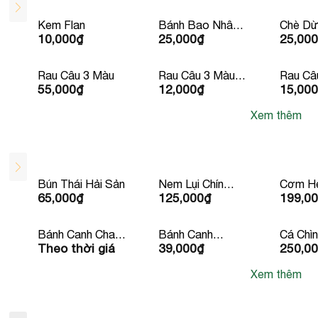
Kem Flan
Bánh Bao Nhân
Chè Dừ
10,000
₫
25,000
₫
25,000
Thịt Xá Xíu
Rau Câu 3 Màu
Rau Câu 3 Màu
Rau Câ
55,000
₫
12,000
₫
15,000
Chén
Ly
Xem thêm
Bún Thái Hải Sản
Nem Lụi Chín
Cơm He
65,000
₫
125,000
₫
199,0
Kèm Rau Mắm
Sườn 
Bánh Tráng Lề
Bánh Canh Chay
Bánh Canh
Cá Chì
Theo thời giá
39,000
₫
250,0
Kèm Quẩy
Xương Bean
Chuối 2
Mart
Xem thêm