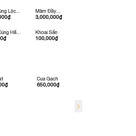
ng Lộc
Mâm Đầy
000
₫
3,000,000
₫
ặn )
Tháng/Thôi Nôi
Cúng Hấp
Khoai Sắn
00
₫
100,000
₫
m Rau
ịt
Cua Gạch
Cá Bả Trầu
00
₫
650,000
₫
350,000
₫