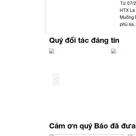
Từ 07/2
 vào giai đoạn ăn
HTX La
mẹ...
Muống N
phù sa..
Quý đối tác đáng tin
Cảm ơn quý Báo đã đưa 