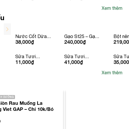
Xem thêm
ếu
Nước Cốt Dừa
Gạo St25 – Gạo
Bột nê
38,000
₫
240,000
₫
219,0
Vietcoco
Ông Cua 5kg
Youki 5
Organic 400ml
Sữa Tươi
Sữa Tươi
Sữa Tư
11,000
₫
41,000
₫
35,000
Dalatmilk 180ml
Dalatmilk 950ml
Trùng D
Có Đườ
Xem thêm
x 4 hộp
INH DƯỠNG
Giòn Rau Muống La
Viet GAP – Chỉ 10k/Bó
4