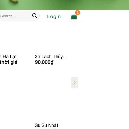
earch
Login
r:
m Đà Lạt
Xà Lách Thủy
Thơm
thời giá
90,000
₫
36,000
₫
Tinh Thủy Canh
m
Su Su Nhật
Rau Tía Tô Nhật