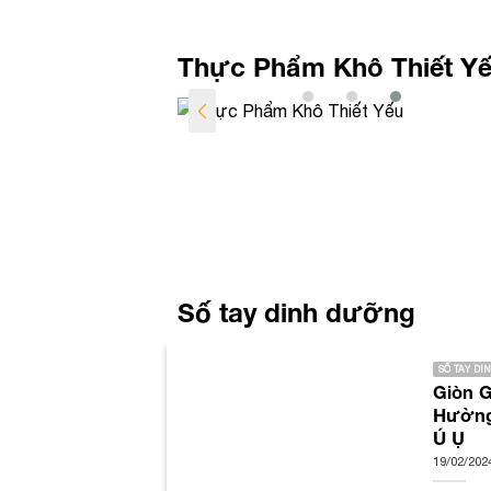
Thực Phẩm Khô Thiết Y
Số tay dinh dưỡng
SỐ TAY D
Giòn 
– Mách Bí Kíp
Hường 
c Thầm
Ú Ụ
19/02/202
ngon, ăn tự chủ