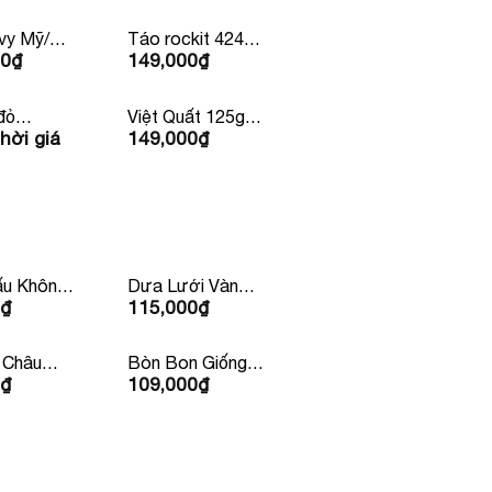
vy Mỹ/
Táo rockit 424g
00
₫
149,000
₫
land
4 Quả Mỹ/
Newzealand
đỏ
Việt Quất 125g
hời giá
149,000
₫
a
Newzealand/Mỹ/
Peru
u Không
Dưa Lưới Vàng
₫
115,000
₫
Huỳnh Long
 Châu
Bòn Bon Giống
₫
109,000
₫
ỏ
Thái Lan