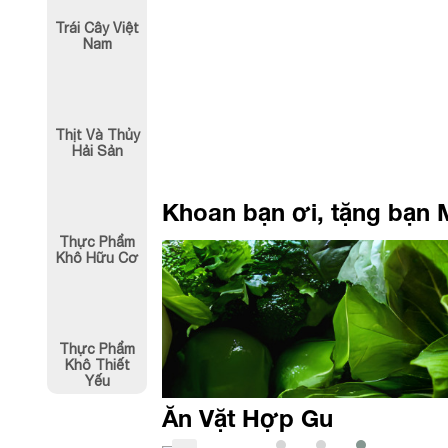
80,000
₫
80,000
₫
60,000
₫
Trái Cây Việt
Nam
Thịt Và Thủy
Hải Sản
Khoan bạn ơi, tặng bạn 
Thực Phẩm
Khô Hữu Cơ
Thực Phẩm
Khô Thiết
Yếu
Ăn Vặt Hợp Gu