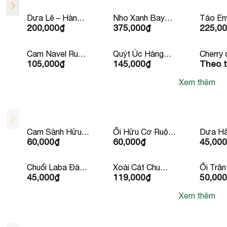
Dưa Lê – Hàn
Nho Xanh Bay
Táo En
200,000
₫
375,000
₫
225,0
Quốc
Úc/ Mỹ
Newzea
Cam Navel Ruột
Quýt Úc Hàng
Cherry 
105,000
₫
145,000
₫
Theo t
Vàng Mỹ
Bay Iron
Canad
Xem thêm
Cam Sành Hữu
Ổi Hữu Cơ Ruột
Dưa Hấ
60,000
₫
60,000
₫
45,000
Cơ Đức
Trắng
Hạt
Chuối Laba Đà
Xoài Cát Chu
Ổi Trân
45,000
₫
119,000
₫
50,000
lạt
Vàng
Ruột Đ
Xem thêm