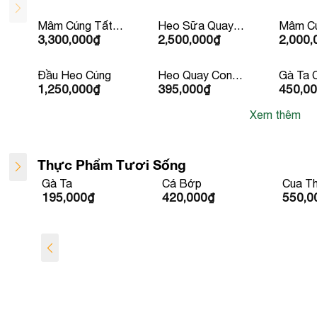
Mâm Cúng Tất
Heo Sữa Quay
Mâm Cú
3,300,000
₫
2,500,000
₫
2,000,
Niên
Trên 5Kg
Phát (M
Đầu Heo Cúng
Heo Quay Con
Gà Ta 
1,250,000
₫
395,000
₫
450,0
Lớn 10kg Trở
Sẵn Kè
Lên
hành
Xem thêm
Thực Phẩm Tươi Sống
Gà Ta
Cá Bớp
Cua Th
195,000
₫
420,000
₫
550,0