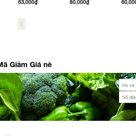
63,000
₫
80,000
₫
60,00
Nâu
Mã Giảm Giá nè