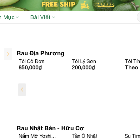
S
h Mục
Bài Viết
fo
Rau Địa Phương
i
Tỏi Cô Đơn
Tỏi Lý Sơn
Tỏi Tí
850,000
₫
200,000
₫
Theo 
Rau Nhật Bản - Hữu Cơ
t
Nấm Mỡ Yoshi
Tần Ô Nhật
Su Ti