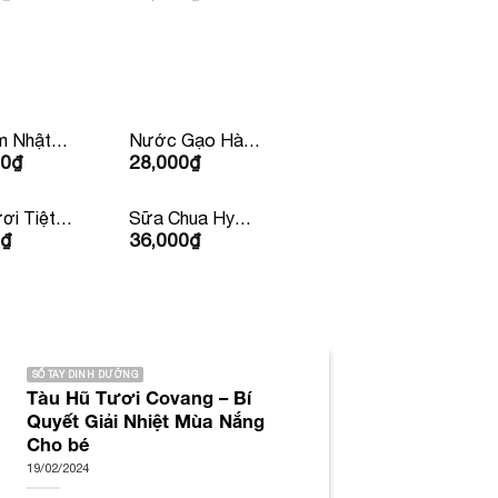
m Nhật
Nước Gạo Hàn
00
₫
28,000
₫
00gr
Quốc 500ml
ơi Tiệt
Sữa Chua Hy
₫
36,000
₫
alatmilk
Lạp Lucas Có
ng 180ml
Đường
SỐ TAY DINH DƯỠNG
Tàu Hũ Tươi Covang – Bí
Quyết Giải Nhiệt Mùa Nắng
Cho bé
19/02/2024