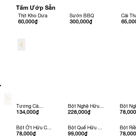
Tẩm Ướp Sẵn
Thịt Kho Dưa
Sườn BBQ
Cải Th
60,000
₫
300,000
₫
65,00
Cuộn T
ơ
Tương Cà
Bột Nghệ Hữu
Bột Ng
134,000
₫
228,000
₫
78,000
Ketchup Hữu Cơ
Cơ 150g Lumlum
Cơ 30g
IL Nutrimento
310g
Bột Ớt Hữu Cơ
Bột Quế Hữu Cơ
Bột Ri
78,000
₫
99,000
₫
78,000
30g LumLum
30g Lumlum
Cơ 25g