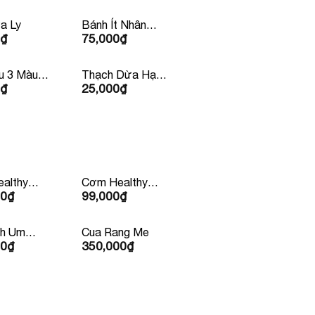
a Ly
Bánh Ít Nhân
₫
75,000
₫
Tôm Thịt
u 3 Màu
Thạch Dừa Hạt
₫
25,000
₫
Chia
althy
Cơm Healthy
00
₫
99,000
₫
Bò Mỹ
Kèm Nước Ép
99k/ Phần
nh Um
Cua Rang Me
00
₫
350,000
₫
 Người Ăn