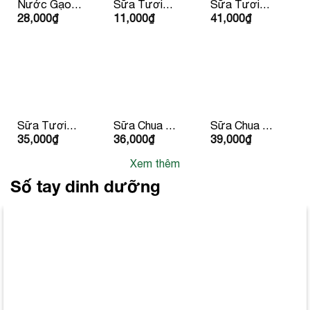
Nước Gạo
Sữa Tươi
Sữa Tươi
28,000
₫
11,000
₫
41,000
₫
Hàn Quốc
Dalatmilk
Dalatmilk
500ml
180ml
950ml
Sữa Tươi
Sữa Chua Hy
Sữa Chua Hy
35,000
₫
36,000
₫
39,000
₫
Tiệt Trùng
Lạp Lucas
Lạp Lucas Vị
Dalatmilk Có
Có Đường
Đào & Đậu
Xem thêm
Đường
Phộng
180ml x 4
Số tay dinh dưỡng
hộp