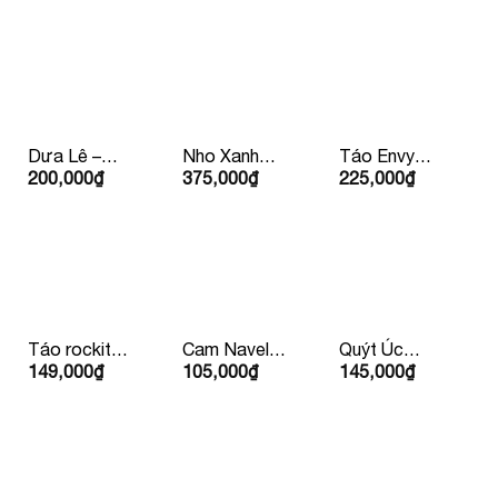
Dưa Lê –
Nho Xanh
Táo Envy
200,000
₫
375,000
₫
225,000
₫
Hàn Quốc
Bay Úc/ Mỹ
Mỹ/
Newzealand
Táo rockit
Cam Navel
Quýt Úc
149,000
₫
105,000
₫
145,000
₫
424g 4 Quả
Ruột Vàng
Hàng Bay
Mỹ/
Mỹ
Iron
Newzealand