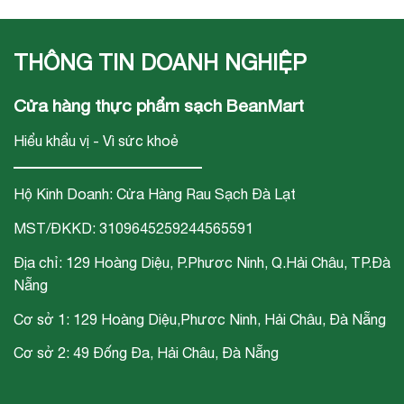
phẩm rau Nhật
sức khỏe cộng
trường của Bean
Bản tại Đà Nẵng
đồng" gắn liền với
Mart
THÔNG TIN DOANH NGHIỆP
chuỗi siêu thị thực
phẩm sạch Bean
Cửa hàng thực phẩm sạch BeanMart
Mart
Hiểu khẩu vị - Vì sức khoẻ
Hộ Kinh Doanh: Cửa Hàng Rau Sạch Đà Lạt
MST/ĐKKD: 3109645259244565591
Địa chỉ: 129 Hoàng Diệu, P.Phươc Ninh, Q.Hải Châu, TP.Đà
Nẵng
Cơ sở 1: 129 Hoàng Diệu,Phươc Ninh, Hải Châu, Đà Nẵng
Cơ sở 2: 49 Đống Đa, Hải Châu, Đà Nẵng