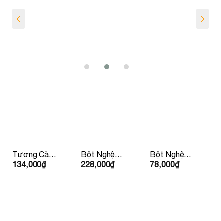
Tương Cà
Bột Nghệ
Bột Nghệ
134,000
₫
228,000
₫
78,000
₫
Ketchup Hữu
Hữu Cơ
Hữu Cơ 30g
Cơ IL
150g Lumlum
LumLum
Nutrimento
310g