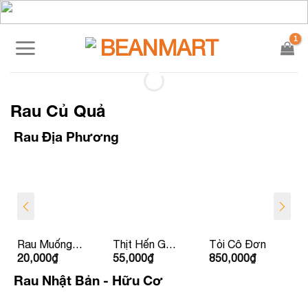
Skip
to
content
Rau Củ Quả
Rau Địa Phương
Rau Muống
Thịt Hến Gò
Tỏi Cô Đơn
20,000
₫
55,000
₫
850,000
₫
La Hường
Nổi
Rau Nhật Bản - Hữu Cơ