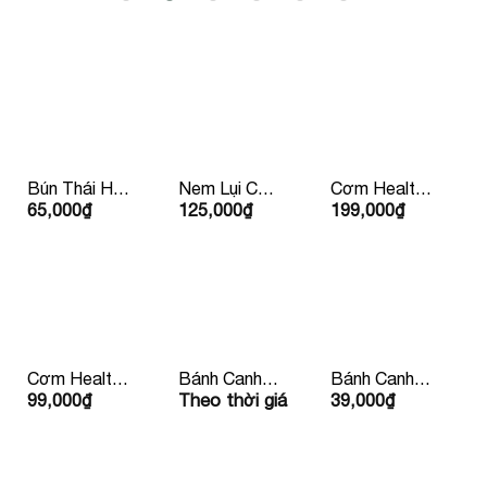
Bún Thái Hải
Nem Lụi Chín
Cơm Healthy
65,000
₫
125,000
₫
199,000
₫
Sản
Kèm Rau
Sườn Bò Mỹ
Mắm Bánh
Tráng Lề
Cơm Healthy
Bánh Canh
Bánh Canh
99,000
₫
Theo thời giá
39,000
₫
Kèm Nước
Chay Kèm
Xương Bean
Ép 99k/ Phần
Quẩy
Mart