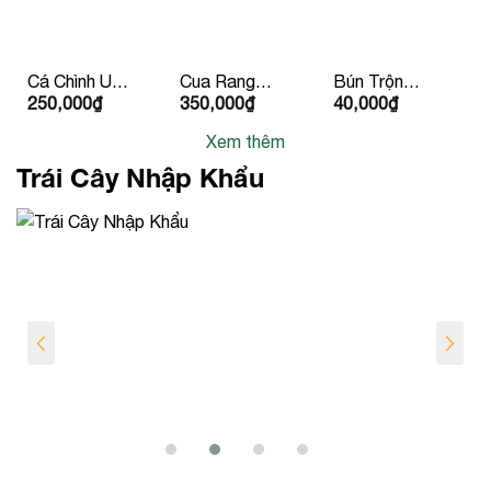
Cá Chình Um
Cua Rang
Bún Trộn
250,000
₫
350,000
₫
40,000
₫
Chuối 2
Me
Chay
Người Ăn
Xem thêm
Trái Cây Nhập Khẩu