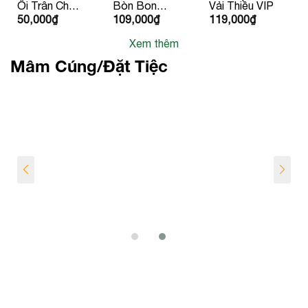
Ổi Trân Châu
Bòn Bon
Vải Thiều VIP
50,000
₫
109,000
₫
119,000
₫
Ruột Đỏ
Giống Thái
Lan
Xem thêm
Mâm Cúng/Đặt Tiệc