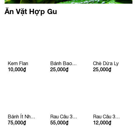
Ăn Vặt Hợp Gu
Kem Flan
Bánh Bao
Chè Dừa Ly
10,000
₫
25,000
₫
25,000
₫
Nhân Thịt Xá
Xíu
Bánh Ít Nhân
Rau Câu 3
Rau Câu 3
75,000
₫
55,000
₫
12,000
₫
Tôm Thịt
Màu
Màu Chén