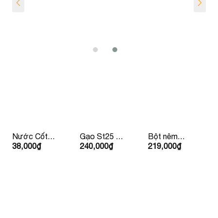
Nước Cốt
Gạo St25 –
Bột nêm
38,000
₫
240,000
₫
219,000
₫
Dừa
Gạo Ông
Nhật Youki
Vietcoco
Cua 5kg
500gr
Organic
400ml