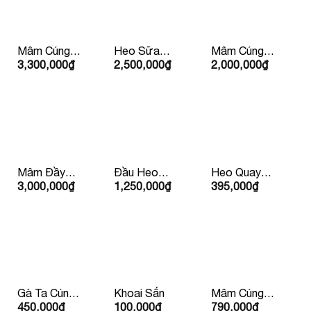
Mâm Cúng
Heo Sữa
Mâm Cúng
3,300,000
₫
2,500,000
₫
2,000,000
₫
Tất Niên
Quay Trên
Lộc Phát
5Kg
(Mặn )
Mâm Đầy
Đầu Heo
Heo Quay
3,000,000
₫
1,250,000
₫
395,000
₫
Tháng/Thôi
Cúng
Con Lớn
Nôi
10kg Trở Lên
Gà Ta Cúng
Khoai Sắn
Mâm Cúng
450,000
₫
100,000
₫
790,000
₫
Hấp Sẵn
Chay – Vạn