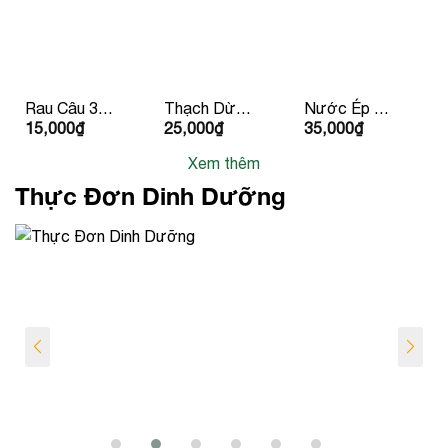
Rau Câu 3
Thạch Dừa
Nước Ép Cà
15,000
₫
25,000
₫
35,000
₫
Màu Ly
Hạt Chia
Chua
Xem thêm
Thực Đơn Dinh Dưỡng