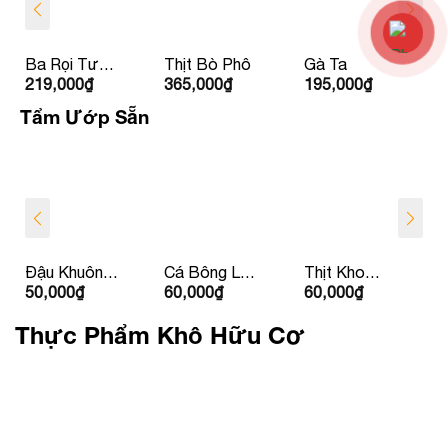
Ba Rọi Tươi
Thịt Bò Phô
Gà Ta
219,000
₫
365,000
₫
195,000
₫
Ít Béo Babi
HAGL
Tẩm Ướp Sẵn
Đậu Khuôn
Cá Bông Lau
Thịt Kho
50,000
₫
60,000
₫
60,000
₫
Nhồi Thịt
Kho Tộ
Dưa
Thực Phẩm Khô Hữu Cơ