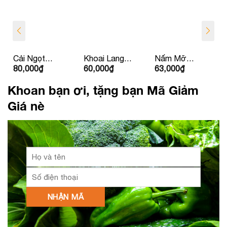
Cải Ngọt
Khoai Lang
Nấm Mỡ
80,000
₫
60,000
₫
63,000
₫
Nhật
Nhật
Yoshi Nâu
Khoan bạn ơi, tặng bạn Mã Giảm
Giá nè