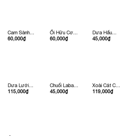
Cam Sành
Ổi Hữu Cơ
Dưa Hấu
60,000
₫
60,000
₫
45,000
₫
Hữu Cơ Đức
Ruột Trắng
Không Hạt
Dưa Lưới
Chuối Laba
Xoài Cát Chu
115,000
₫
45,000
₫
119,000
₫
Vàng Huỳnh
Đà lạt
Vàng
Long