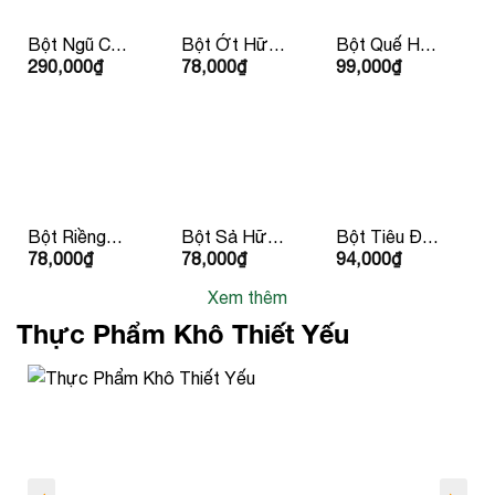
Bột Ngũ Cốc
Bột Ớt Hữu
Bột Quế Hữu
290,000
₫
78,000
₫
99,000
₫
Hàn Quốc
Cơ 30g
Cơ 30g
50g/ hộp
LumLum
Lumlum
Bột Riềng
Bột Sả Hữu
Bột Tiêu Đen
78,000
₫
78,000
₫
94,000
₫
Hữu Cơ 25g
Cơ 30g
Hữu Cơ 30g
LumLum
LumLum
LumLum
Xem thêm
Thực Phẩm Khô Thiết Yếu