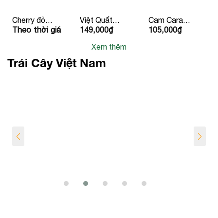
Cherry đỏ
Việt Quất
Cam Cara
Theo thời giá
149,000
₫
105,000
₫
Canada
125g
Ruột Đỏ
Newzealand/Mỹ/
Xem thêm
Peru
Trái Cây Việt Nam