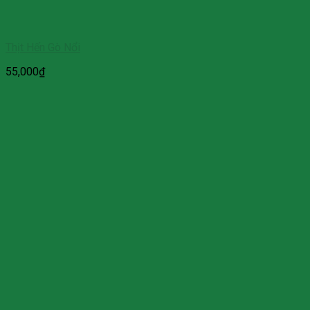
Thịt Hến Gò Nổi
55,000
₫