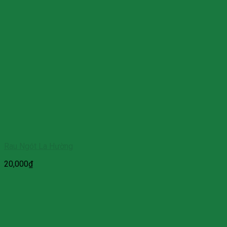
Rau Ngót La Hường
20,000
₫