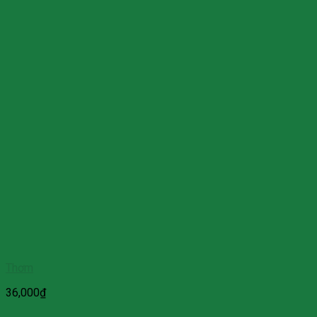
Thơm
36,000
₫