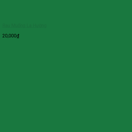
Rau Muống La Hường
20,000
₫