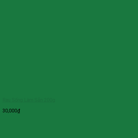
Rau Sống Làm Sẵn 200g
30,000
₫