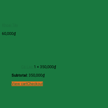
Khoai Tây
60,000
₫
Cá Lạc
1 ×
350,000
₫
Subtotal:
350,000
₫
View cart
Checkout