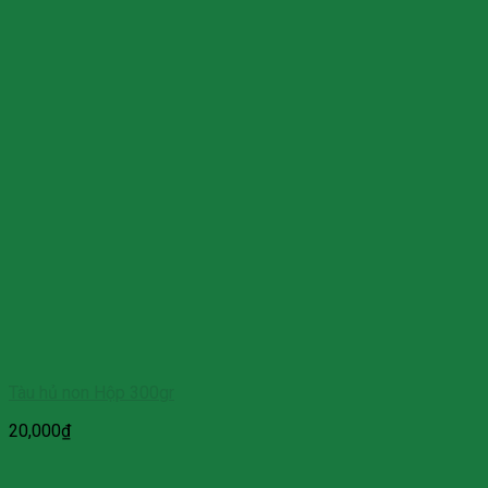
Tàu hủ non Hộp 300gr
20,000
₫