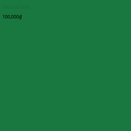
Rau Ngổ Điếc
100,000
₫