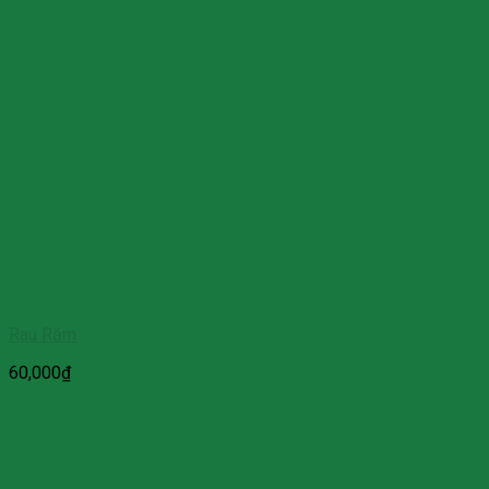
Rau Răm
60,000
₫