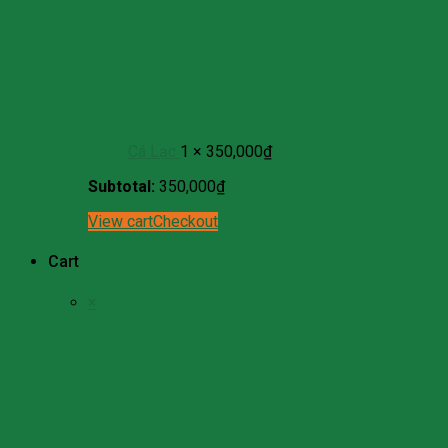
Cá Lạc
1 ×
350,000
₫
Subtotal:
350,000
₫
View cart
Checkout
Cart
×