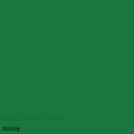
Xà Lách Thủy Tinh Thủy Canh
90,000
₫