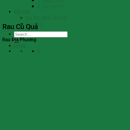
2. Sứ mệnh
Bài viết
Số tay dinh dưỡng
Sự kiện
Rau Củ Quả
Search
for:
Rau Địa Phương
Login
×