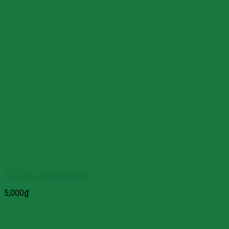
Sả Tươi Làm Sạch 150g
5,000
₫