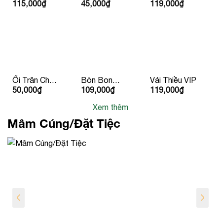
115,000
₫
45,000
₫
119,000
₫
Vàng Huỳnh
Đà lạt
Vàng
Long
Ổi Trân Châu
Bòn Bon
Vải Thiều VIP
50,000
₫
109,000
₫
119,000
₫
Ruột Đỏ
Giống Thái
Lan
Xem thêm
Mâm Cúng/Đặt Tiệc