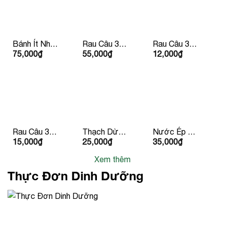
Bánh Ít Nhân
Rau Câu 3
Rau Câu 3
75,000
₫
55,000
₫
12,000
₫
Tôm Thịt
Màu
Màu Chén
Rau Câu 3
Thạch Dừa
Nước Ép Cà
15,000
₫
25,000
₫
35,000
₫
Màu Ly
Hạt Chia
Chua
Xem thêm
Thực Đơn Dinh Dưỡng