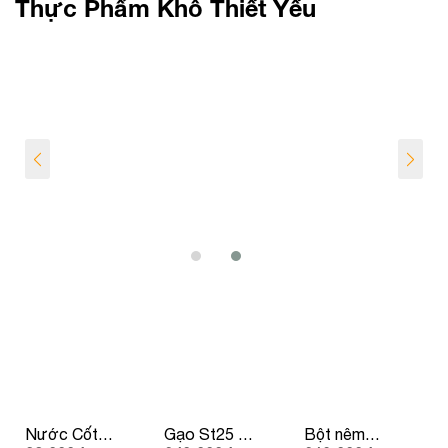
Thực Phẩm Khô Thiết Yếu
Nước Cốt
Gạo St25 –
Bột nêm