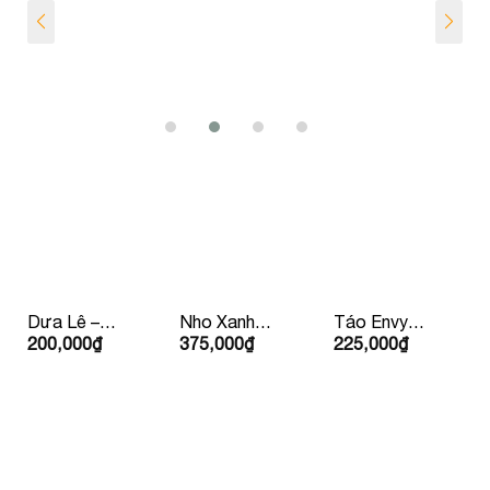
Dưa Lê –
Nho Xanh
Táo Envy
200,000
₫
375,000
₫
225,000
₫
Hàn Quốc
Bay Úc/ Mỹ
Mỹ/
Newzealand