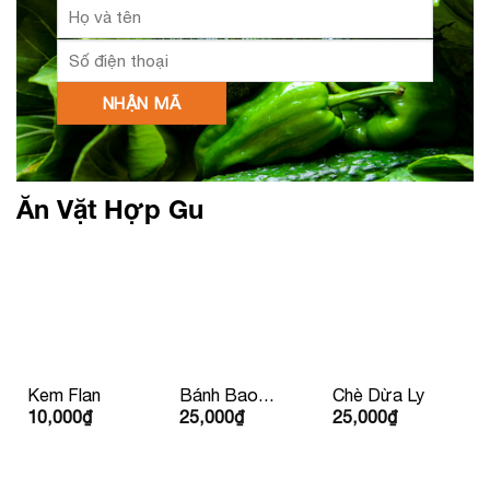
Ăn Vặt Hợp Gu
Kem Flan
Bánh Bao
Chè Dừa Ly
10,000
₫
25,000
₫
25,000
₫
Nhân Thịt Xá
Xíu