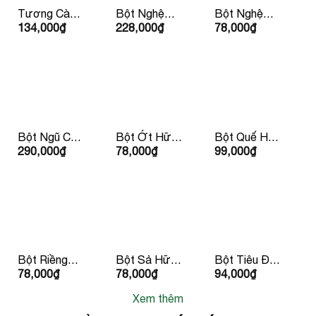
Tương Cà
Bột Nghệ
Bột Nghệ
134,000
₫
228,000
₫
78,000
₫
Ketchup Hữu
Hữu Cơ
Hữu Cơ 30g
Cơ IL
150g Lumlum
LumLum
Nutrimento
310g
Bột Ngũ Cốc
Bột Ớt Hữu
Bột Quế Hữu
290,000
₫
78,000
₫
99,000
₫
Hàn Quốc
Cơ 30g
Cơ 30g
50g/ hộp
LumLum
Lumlum
Bột Riềng
Bột Sả Hữu
Bột Tiêu Đen
78,000
₫
78,000
₫
94,000
₫
Hữu Cơ 25g
Cơ 30g
Hữu Cơ 30g
LumLum
LumLum
LumLum
Xem thêm