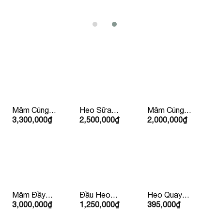
Mâm Cúng
Heo Sữa
Mâm Cúng
3,300,000
₫
2,500,000
₫
2,000,000
₫
Tất Niên
Quay Trên
Lộc Phát
5Kg
(Mặn )
Mâm Đầy
Đầu Heo
Heo Quay
3,000,000
₫
1,250,000
₫
395,000
₫
Tháng/Thôi
Cúng
Con Lớn
Nôi
10kg Trở Lên