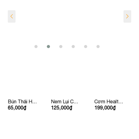
Bún Thái Hải
Nem Lụi Chín
Cơm Healthy
65,000
₫
125,000
₫
199,000
₫
Sản
Kèm Rau
Sườn Bò Mỹ
Mắm Bánh
Tráng Lề