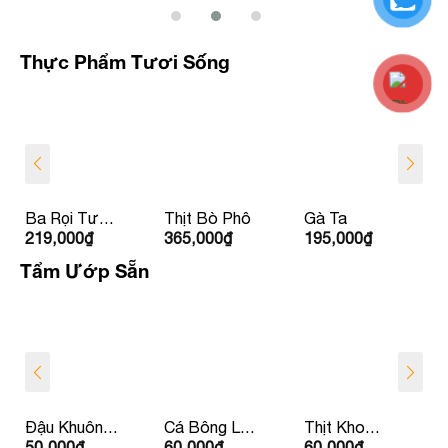
Thực Phẩm Tươi Sống
Ba Rọi Tươi
Thịt Bò Phô
Gà Ta
219,000
₫
365,000
₫
195,000
₫
Ít Béo Babi
HAGL
Tẩm Ướp Sẵn
Đậu Khuôn
Cá Bông Lau
Thịt Kho
50,000
₫
60,000
₫
60,000
₫
Nhồi Thịt
Kho Tộ
Dưa