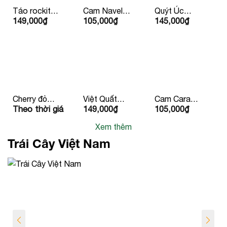
Táo rockit
Cam Navel
Quýt Úc
149,000
₫
105,000
₫
145,000
₫
424g 4 Quả
Ruột Vàng
Hàng Bay
Mỹ/
Mỹ
Iron
Newzealand
Cherry đỏ
Việt Quất
Cam Cara
Theo thời giá
149,000
₫
105,000
₫
Canada
125g
Ruột Đỏ
Newzealand/Mỹ/
Xem thêm
Peru
Trái Cây Việt Nam