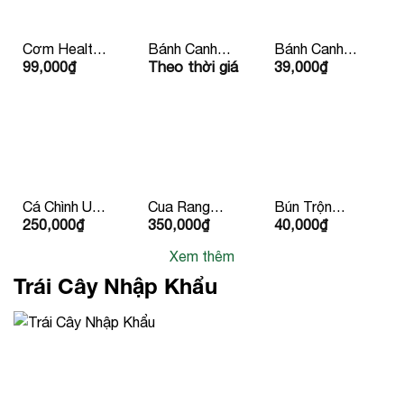
Cơm Healthy
Bánh Canh
Bánh Canh
99,000
₫
Theo thời giá
39,000
₫
Kèm Nước
Chay Kèm
Xương Bean
Ép 99k/ Phần
Quẩy
Mart
Cá Chình Um
Cua Rang
Bún Trộn
250,000
₫
350,000
₫
40,000
₫
Chuối 2
Me
Chay
Người Ăn
Xem thêm
Trái Cây Nhập Khẩu