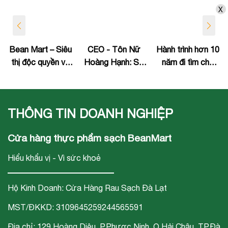
X
Bean Mart – Siêu
CEO - Tôn Nữ
Hành trình hơn 10
thị độc quyền về
Hoàng Hạnh: Sự
năm đi tìm chỗ
phân phối sản
nghiệp "chăm sóc
đứng trên thị
phẩm rau Nhật
sức khỏe cộng
trường của Bean
Bản tại Đà Nẵng
đồng" gắn liền với
Mart
THÔNG TIN DOANH NGHIỆP
chuỗi siêu thị thực
phẩm sạch Bean
Cửa hàng thực phẩm sạch BeanMart
Mart
Hiểu khẩu vị - Vì sức khoẻ
Hộ Kinh Doanh: Cửa Hàng Rau Sạch Đà Lạt
MST/ĐKKD: 3109645259244565591
Địa chỉ: 129 Hoàng Diệu, P.Phươc Ninh, Q.Hải Châu, TP.Đà