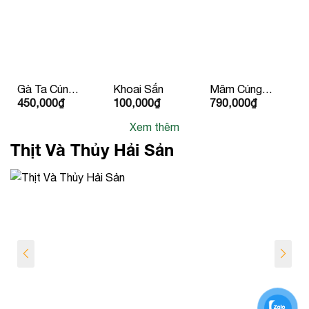
Gà Ta Cúng
Khoai Sắn
Mâm Cúng
450,000
₫
100,000
₫
790,000
₫
Hấp Sẵn
Chay – Vạn
Kèm Rau
Sinh Nhất
Xem thêm
hành
Tiến
Thịt Và Thủy Hải Sản