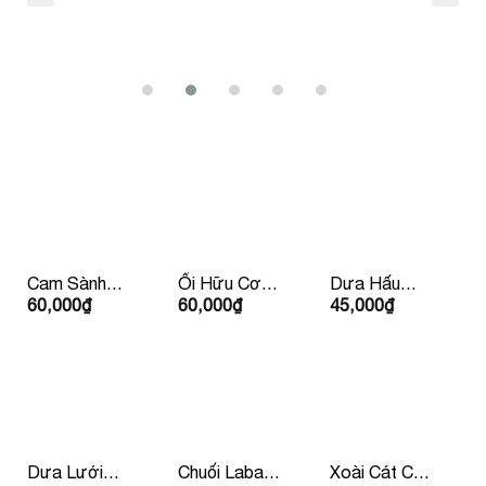
Cam Sành
Ổi Hữu Cơ
Dưa Hấu
60,000
₫
60,000
₫
45,000
₫
Hữu Cơ Đức
Ruột Trắng
Không Hạt
Dưa Lưới
Chuối Laba
Xoài Cát Chu