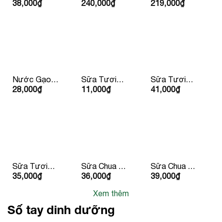
38,000
₫
240,000
₫
219,000
₫
Dừa
Gạo Ông
Nhật Youki
Vietcoco
Cua 5kg
500gr
Organic
400ml
Nước Gạo
Sữa Tươi
Sữa Tươi
28,000
₫
11,000
₫
41,000
₫
Hàn Quốc
Dalatmilk
Dalatmilk
500ml
180ml
950ml
Sữa Tươi
Sữa Chua Hy
Sữa Chua Hy
35,000
₫
36,000
₫
39,000
₫
Tiệt Trùng
Lạp Lucas
Lạp Lucas Vị
Dalatmilk Có
Có Đường
Đào & Đậu
Xem thêm
Đường
Phộng
180ml x 4
Số tay dinh dưỡng
hộp