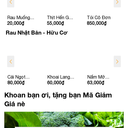
Rau Muống
Thịt Hến Gò
Tỏi Cô Đơn
20,000
₫
55,000
₫
850,000
₫
La Hường
Nổi
Rau Nhật Bản - Hữu Cơ
Cải Ngọt
Khoai Lang
Nấm Mỡ
80,000
₫
60,000
₫
63,000
₫
Nhật
Nhật
Yoshi Nâu
Khoan bạn ơi, tặng bạn Mã Giảm
Giá nè