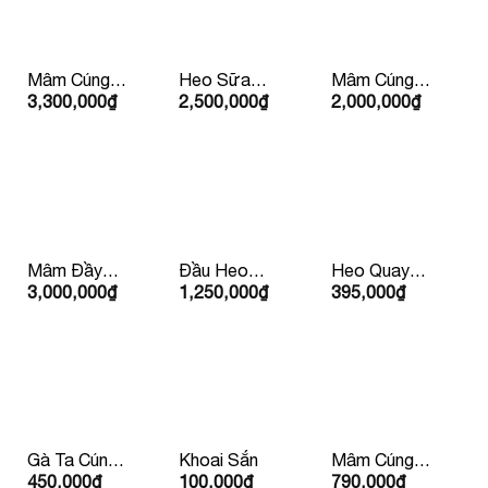
Mâm Cúng
Heo Sữa
Mâm Cúng
3,300,000
₫
2,500,000
₫
2,000,000
₫
Tất Niên
Quay Trên
Lộc Phát
5Kg
(Mặn )
Mâm Đầy
Đầu Heo
Heo Quay
3,000,000
₫
1,250,000
₫
395,000
₫
Tháng/Thôi
Cúng
Con Lớn
Nôi
10kg Trở Lên
Gà Ta Cúng
Khoai Sắn
Mâm Cúng
450,000
₫
100,000
₫
790,000
₫
Hấp Sẵn
Chay – Vạn