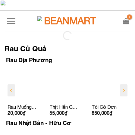
Skip
to
content
Rau Củ Quả
Rau Địa Phương
Rau Muống
Thịt Hến Gò
Tỏi Cô Đơn
20,000
₫
55,000
₫
850,000
₫
La Hường
Nổi
Rau Nhật Bản - Hữu Cơ