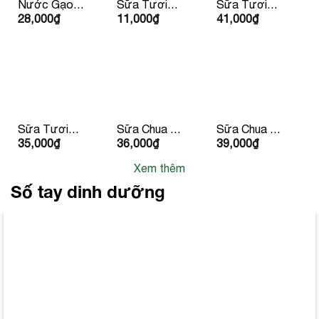
Nước Gạo
Sữa Tươi
Sữa Tươi
28,000
₫
11,000
₫
41,000
₫
Hàn Quốc
Dalatmilk
Dalatmilk
500ml
180ml
950ml
Sữa Tươi
Sữa Chua Hy
Sữa Chua Hy
35,000
₫
36,000
₫
39,000
₫
Tiệt Trùng
Lạp Lucas
Lạp Lucas Vị
Dalatmilk Có
Có Đường
Đào & Đậu
Xem thêm
Đường
Phộng
180ml x 4
Số tay dinh dưỡng
hộp