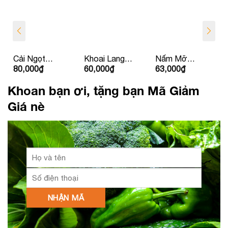
Cải Ngọt
Khoai Lang
Nấm Mỡ
80,000
₫
60,000
₫
63,000
₫
Nhật
Nhật
Yoshi Nâu
Khoan bạn ơi, tặng bạn Mã Giảm
Giá nè