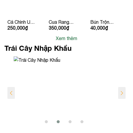
Cá Chình Um
Cua Rang
Bún Trộn
250,000
₫
350,000
₫
40,000
₫
Chuối 2
Me
Chay
Người Ăn
Xem thêm
Trái Cây Nhập Khẩu