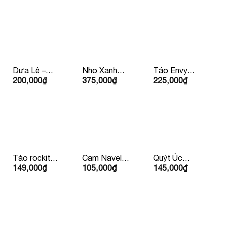
Dưa Lê –
Nho Xanh
Táo Envy
200,000
₫
375,000
₫
225,000
₫
Hàn Quốc
Bay Úc/ Mỹ
Mỹ/
Newzealand
Táo rockit
Cam Navel
Quýt Úc
149,000
₫
105,000
₫
145,000
₫
424g 4 Quả
Ruột Vàng
Hàng Bay
Mỹ/
Mỹ
Iron
Newzealand