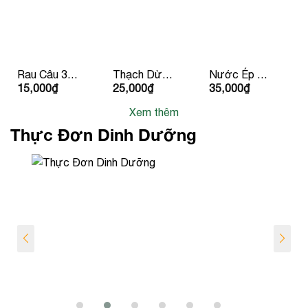
Rau Câu 3
Thạch Dừa
Nước Ép Cà
15,000
₫
25,000
₫
35,000
₫
Màu Ly
Hạt Chia
Chua
Xem thêm
Thực Đơn Dinh Dưỡng