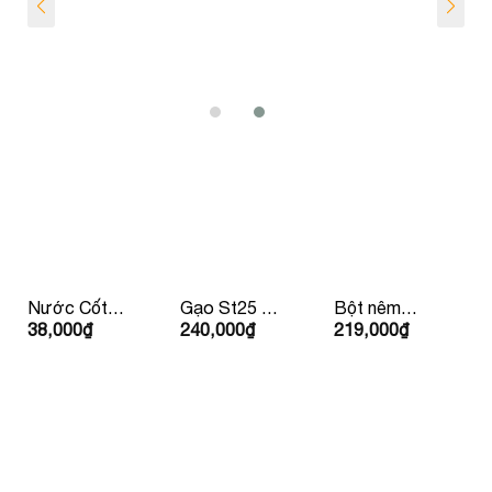
Nước Cốt
Gạo St25 –
Bột nêm
38,000
₫
240,000
₫
219,000
₫
Dừa
Gạo Ông
Nhật Youki
Vietcoco
Cua 5kg
500gr
Organic
400ml