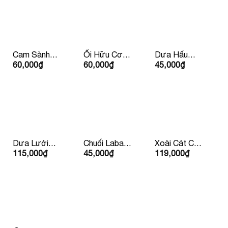
Cam Sành
Ổi Hữu Cơ
Dưa Hấu
60,000
₫
60,000
₫
45,000
₫
Hữu Cơ Đức
Ruột Trắng
Không Hạt
Dưa Lưới
Chuối Laba
Xoài Cát Chu
115,000
₫
45,000
₫
119,000
₫
Vàng Huỳnh
Đà lạt
Vàng
Long