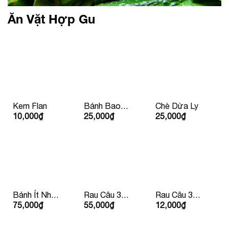
Ăn Vặt Hợp Gu
Kem Flan
Bánh Bao
Chè Dừa Ly
10,000
₫
25,000
₫
25,000
₫
Nhân Thịt Xá
Xíu
Bánh Ít Nhân
Rau Câu 3
Rau Câu 3
75,000
₫
55,000
₫
12,000
₫
Tôm Thịt
Màu
Màu Chén