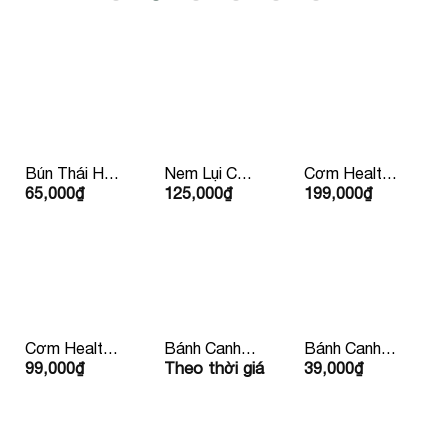
Bún Thái Hải
Nem Lụi Chín
Cơm Healthy
65,000
₫
125,000
₫
199,000
₫
Sản
Kèm Rau
Sườn Bò Mỹ
Mắm Bánh
Tráng Lề
Cơm Healthy
Bánh Canh
Bánh Canh
99,000
₫
Theo thời giá
39,000
₫
Kèm Nước
Chay Kèm
Xương Bean
Ép 99k/ Phần
Quẩy
Mart