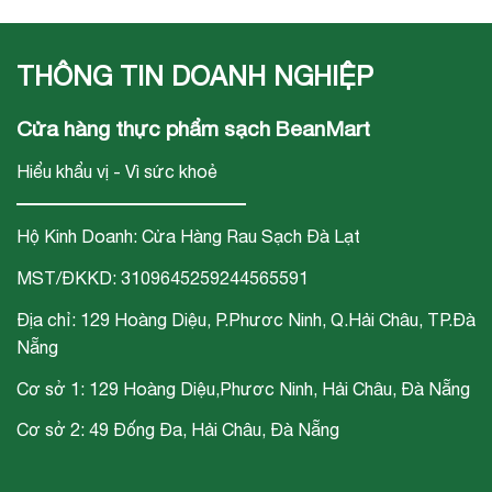
phẩm rau Nhật
sức khỏe cộng
trường của Bean
Bản tại Đà Nẵng
đồng" gắn liền với
Mart
THÔNG TIN DOANH NGHIỆP
chuỗi siêu thị thực
phẩm sạch Bean
Cửa hàng thực phẩm sạch BeanMart
Mart
Hiểu khẩu vị - Vì sức khoẻ
Hộ Kinh Doanh: Cửa Hàng Rau Sạch Đà Lạt
MST/ĐKKD: 3109645259244565591
Địa chỉ: 129 Hoàng Diệu, P.Phươc Ninh, Q.Hải Châu, TP.Đà
Nẵng
Cơ sở 1: 129 Hoàng Diệu,Phươc Ninh, Hải Châu, Đà Nẵng
Cơ sở 2: 49 Đống Đa, Hải Châu, Đà Nẵng