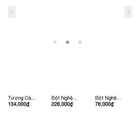
Tương Cà
Bột Nghệ
Bột Nghệ
134,000
₫
228,000
₫
78,000
₫
Ketchup Hữu
Hữu Cơ
Hữu Cơ 30g
Cơ IL
150g Lumlum
LumLum
Nutrimento
310g