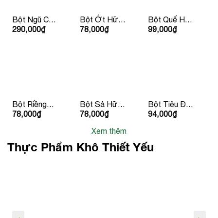
Bột Ngũ Cốc
Bột Ớt Hữu
Bột Quế Hữu
290,000
₫
78,000
₫
99,000
₫
Hàn Quốc
Cơ 30g
Cơ 30g
50g/ hộp
LumLum
Lumlum
Bột Riềng
Bột Sả Hữu
Bột Tiêu Đen
78,000
₫
78,000
₫
94,000
₫
Hữu Cơ 25g
Cơ 30g
Hữu Cơ 30g
LumLum
LumLum
LumLum
Xem thêm
Thực Phẩm Khô Thiết Yếu