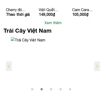
Cherry đỏ
Việt Quất
Cam Cara
Theo thời giá
149,000
₫
105,000
₫
Canada
125g
Ruột Đỏ
Newzealand/Mỹ/
Xem thêm
Peru
Trái Cây Việt Nam