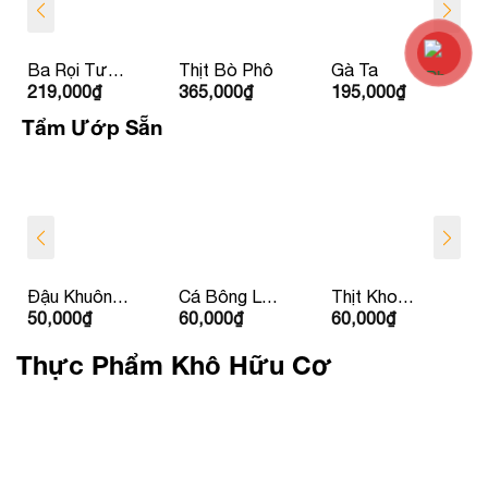
Ba Rọi Tươi
Thịt Bò Phô
Gà Ta
219,000
₫
365,000
₫
195,000
₫
Ít Béo Babi
HAGL
Tẩm Ướp Sẵn
Đậu Khuôn
Cá Bông Lau
Thịt Kho
50,000
₫
60,000
₫
60,000
₫
Nhồi Thịt
Kho Tộ
Dưa
Thực Phẩm Khô Hữu Cơ