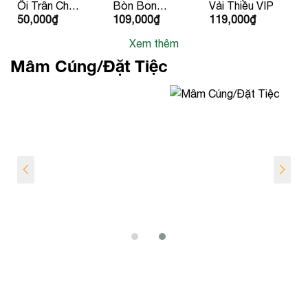
Ổi Trân Châu
Bòn Bon
Vải Thiều VIP
50,000
₫
109,000
₫
119,000
₫
Ruột Đỏ
Giống Thái
Lan
Xem thêm
Mâm Cúng/Đặt Tiệc