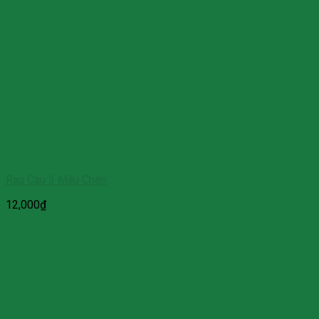
Rau Câu 3 Màu Chén
12,000
₫