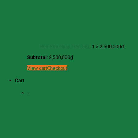
Heo Sữa Quay Trên 5Kg
1 ×
2,500,000
₫
Subtotal:
2,500,000
₫
View cart
Checkout
Cart
×