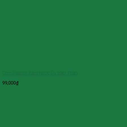
Cơm Healthy Kèm Nước Ép 99k/ Phần
99,000
₫