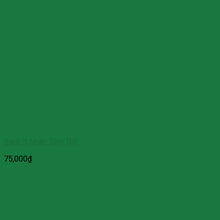
Bánh Ít Nhân Tôm Thịt
75,000
₫