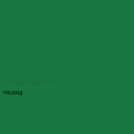
Cơm Healthy Sườn Bò Mỹ
199,000
₫