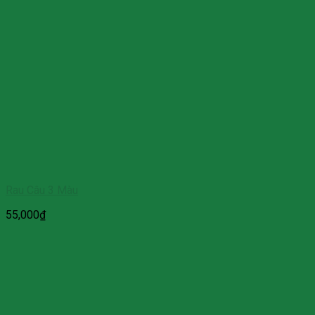
Rau Câu 3 Màu
55,000
₫