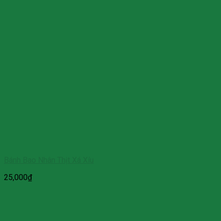
Bánh Bao Nhân Thịt Xá Xíu
25,000
₫