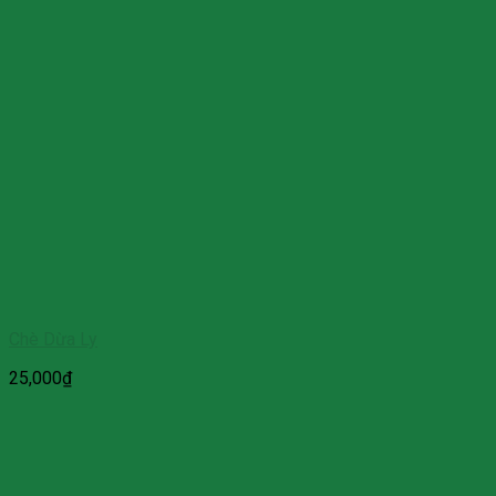
Chè Dừa Ly
25,000
₫