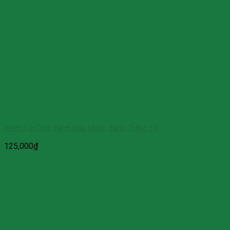
Nem Lụi Chín Kèm Rau Mắm Bánh Tráng Lề
125,000
₫