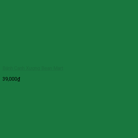
Bánh Canh Xương Bean Mart
39,000
₫