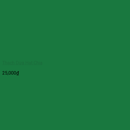
Thạch Dừa Hạt Chia
25,000
₫