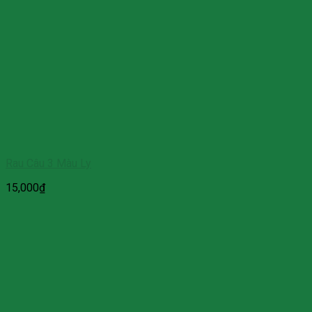
Rau Câu 3 Màu Ly
15,000
₫