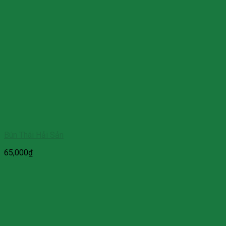
Bún Thái Hải Sản
65,000
₫