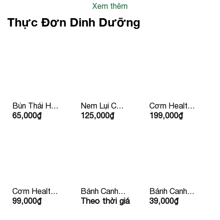
Xem thêm
Thực Đơn Dinh Dưỡng
Bún Thái Hải
Nem Lụi Chín
Cơm Healthy
65,000
₫
125,000
₫
199,000
₫
Sản
Kèm Rau
Sườn Bò Mỹ
Mắm Bánh
Tráng Lề
Cơm Healthy
Bánh Canh
Bánh Canh
99,000
₫
Theo thời giá
39,000
₫
Kèm Nước
Chay Kèm
Xương Bean
Ép 99k/ Phần
Quẩy
Mart