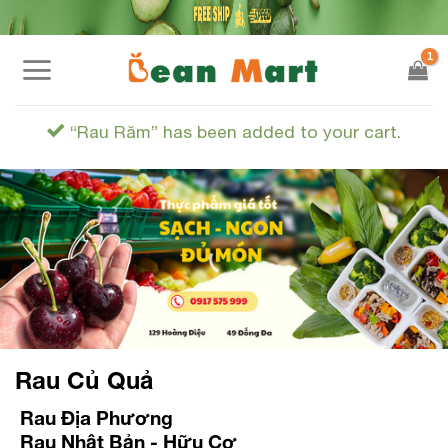
Skip
to
content
“Rau Răm” has been added to your cart.
Rau Củ Quả
Rau Địa Phương
Rau Nhật Bản - Hữu Cơ