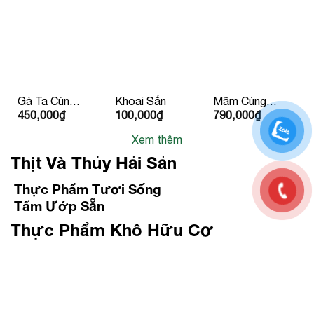
Nôi
10kg Trở Lên
Gà Ta Cúng
Khoai Sắn
Mâm Cúng
450,000
₫
100,000
₫
790,000
₫
Hấp Sẵn
Chay – Vạn
Kèm Rau
Sinh Nhất
Xem thêm
hành
Tiến
Thịt Và Thủy Hải Sản
Thực Phẩm Tươi Sống
Tẩm Ướp Sẵn
Thực Phẩm Khô Hữu Cơ