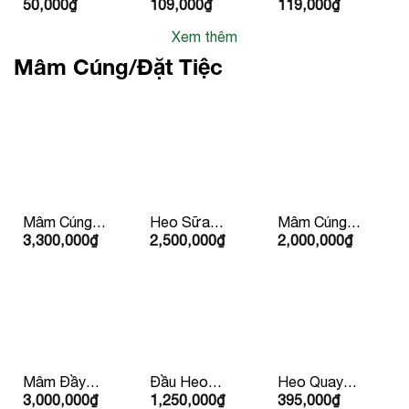
50,000
₫
109,000
₫
119,000
₫
Ruột Đỏ
Giống Thái
Lan
Xem thêm
Mâm Cúng/Đặt Tiệc
Mâm Cúng
Heo Sữa
Mâm Cúng
3,300,000
₫
2,500,000
₫
2,000,000
₫
Tất Niên
Quay Trên
Lộc Phát
5Kg
(Mặn )
Mâm Đầy
Đầu Heo
Heo Quay
3,000,000
₫
1,250,000
₫
395,000
₫
Tháng/Thôi
Cúng
Con Lớn