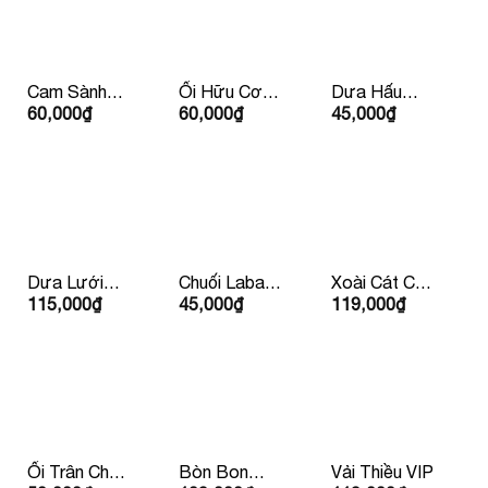
Cam Sành
Ổi Hữu Cơ
Dưa Hấu
60,000
₫
60,000
₫
45,000
₫
Hữu Cơ Đức
Ruột Trắng
Không Hạt
Dưa Lưới
Chuối Laba
Xoài Cát Chu
115,000
₫
45,000
₫
119,000
₫
Vàng Huỳnh
Đà lạt
Vàng
Long
Ổi Trân Châu
Bòn Bon
Vải Thiều VIP