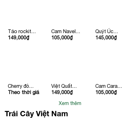
Táo rockit
Cam Navel
Quýt Úc
149,000
₫
105,000
₫
145,000
₫
424g 4 Quả
Ruột Vàng
Hàng Bay
Mỹ/
Mỹ
Iron
Newzealand
Cherry đỏ
Việt Quất
Cam Cara
Theo thời giá
149,000
₫
105,000
₫
Canada
125g
Ruột Đỏ
Newzealand/Mỹ/
Xem thêm
Peru
Trái Cây Việt Nam