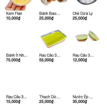
Kem Flan
Bánh Bao
Chè Dừa Ly
10,000
₫
25,000
₫
25,000
₫
Nhân Thịt Xá
Xíu
Bánh Ít Nhân
Rau Câu 3
Rau Câu 3
75,000
₫
55,000
₫
12,000
₫
Tôm Thịt
Màu
Màu Chén
Rau Câu 3
Thạch Dừa
Nước Ép Cà
15,000
₫
25,000
₫
35,000
₫
Màu Ly
Hạt Chia
Chua