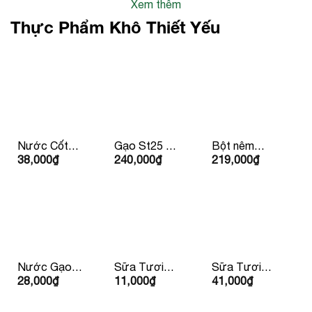
Xem thêm
Thực Phẩm Khô Thiết Yếu
Nước Cốt
Gạo St25 –
Bột nêm
38,000
₫
240,000
₫
219,000
₫
Dừa
Gạo Ông
Nhật Youki
Vietcoco
Cua 5kg
500gr
Organic
400ml
Nước Gạo
Sữa Tươi
Sữa Tươi
28,000
₫
11,000
₫
41,000
₫
Hàn Quốc
Dalatmilk
Dalatmilk
500ml
180ml
950ml