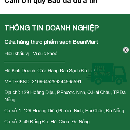
Cảm ơn quý Báo đã đưa tin
THÔNG TIN DOANH NGHIỆP
Cửa hàng thực phẩm sạch BeanMart
X
Hiểu khẩu vị - Vì sức khoẻ
Hộ Kinh Doanh: Cửa Hàng Rau Sạch Đà Lạt
MST/ĐKKD: 3109645259244565591
Địa chỉ: 129 Hoàng Diệu, P.Phươc Ninh, Q.Hải Châu, TP.Đà
Nẵng
Cơ sở 1: 129 Hoàng Diệu,Phươc Ninh, Hải Châu, Đà Nẵng
Cơ sở 2: 49 Đống Đa, Hải Châu, Đà Nẵng