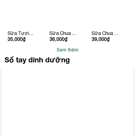
Sữa Tươi
Sữa Chua Hy
Sữa Chua Hy
35,000
₫
36,000
₫
39,000
₫
Tiệt Trùng
Lạp Lucas
Lạp Lucas Vị
Dalatmilk Có
Có Đường
Đào & Đậu
Xem thêm
Đường
Phộng
180ml x 4
Số tay dinh dưỡng
hộp