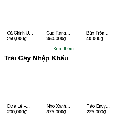
Cá Chình Um
Cua Rang
Bún Trộn
250,000
₫
350,000
₫
40,000
₫
Chuối 2
Me
Chay
Người Ăn
Xem thêm
Trái Cây Nhập Khẩu
Dưa Lê –
Nho Xanh
Táo Envy
200,000
₫
375,000
₫
225,000
₫
Hàn Quốc
Bay Úc/ Mỹ
Mỹ/
Newzealand