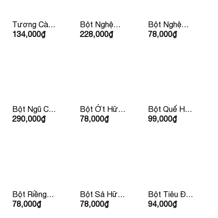
Tương Cà
Bột Nghệ
Bột Nghệ
134,000
₫
228,000
₫
78,000
₫
Ketchup Hữu
Hữu Cơ
Hữu Cơ 30g
Cơ IL
150g Lumlum
LumLum
Nutrimento
310g
Bột Ngũ Cốc
Bột Ớt Hữu
Bột Quế Hữu
290,000
₫
78,000
₫
99,000
₫
Hàn Quốc
Cơ 30g
Cơ 30g
50g/ hộp
LumLum
Lumlum
Bột Riềng
Bột Sả Hữu
Bột Tiêu Đen
78,000
₫
78,000
₫
94,000
₫
Hữu Cơ 25g
Cơ 30g
Hữu Cơ 30g
LumLum
LumLum
LumLum