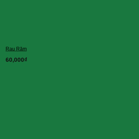
Rau Răm
60,000
₫