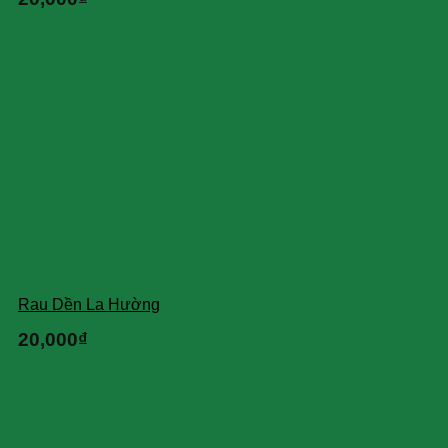
Rau Dền La Hường
20,000
₫