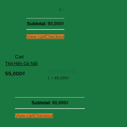
Nhật
1 ×
80,000
₫
Subtotal:
80,000
₫
View cart
Checkout
Cart
Thịt Hến Gò Nổi
Đậu Bắp Nhật
×
55,000
₫
1 ×
80,000
₫
Subtotal:
80,000
₫
View cart
Checkout