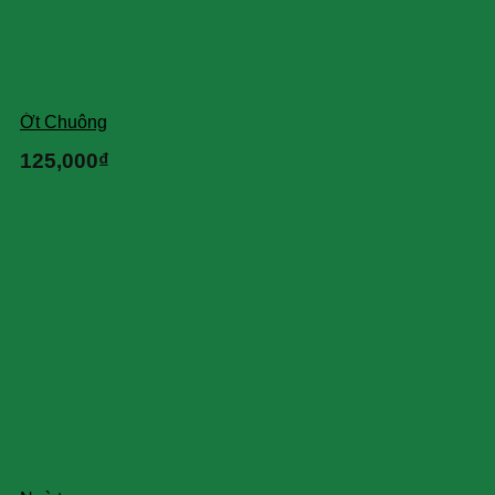
Ớt Chuông
125,000
₫