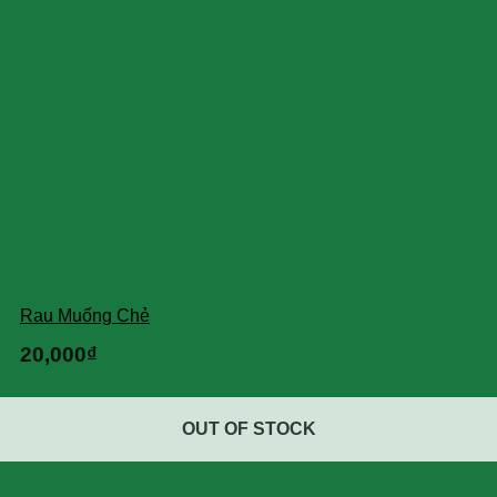
Rau Muống Chẻ
20,000
₫
OUT OF STOCK