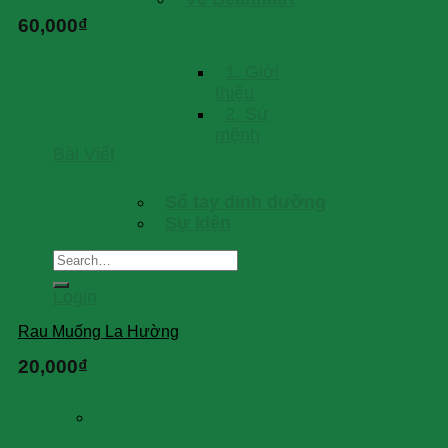
60,000
₫
1. Giới
thiệu
2. Sứ
mệnh
Bài Viết
Số tay dinh dưỡng
Sự kiện
Search
for:
Login
Rau Muống La Hường
20,000
₫
Đậu
×
Bắp