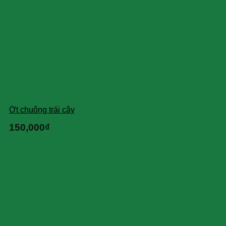
Ớt chuông trái cây
150,000
₫