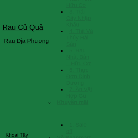
Hữu Cơ
3. Trái
Cây Nhập
Khẩu
Rau Củ Quả
4. Thịt Và
Thủy Hải
Rau Địa Phương
Sản
5. Rau
Nhật Bản
– Hữu Cơ
6. Thực
Đơn Dinh
Dưỡng
7. Ăn Vặt
Hợp Gu
Khuyễn mãi
1. Sale
off
Khoai Tây
Về Beanmart