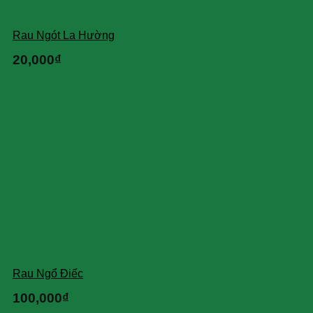
Rau Ngót La Hường
20,000
₫
Rau Ngổ Điếc
100,000
₫