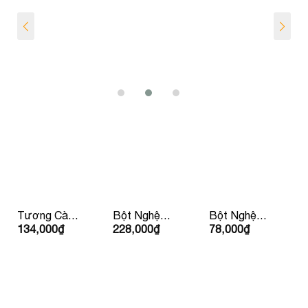
Tương Cà
Bột Nghệ
Bột Nghệ
134,000
₫
228,000
₫
78,000
₫
Ketchup Hữu
Hữu Cơ
Hữu Cơ 30g
Cơ IL
150g Lumlum
LumLum
Nutrimento
310g