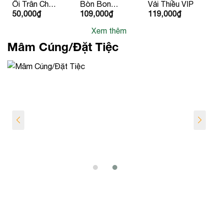
Ổi Trân Châu
Bòn Bon
Vải Thiều VIP
50,000
₫
109,000
₫
119,000
₫
Ruột Đỏ
Giống Thái
Lan
Xem thêm
Mâm Cúng/Đặt Tiệc