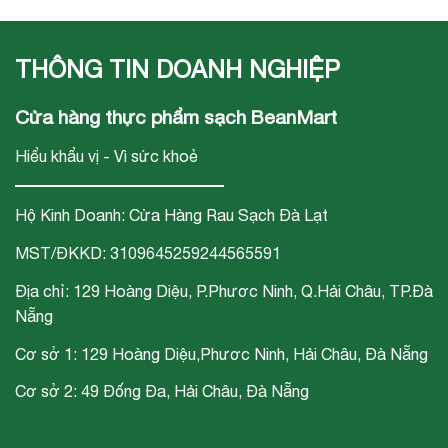
phẩm rau Nhật
sức khỏe cộng
trường của Bean
Bản tại Đà Nẵng
đồng" gắn liền với
Mart
THÔNG TIN DOANH NGHIỆP
chuỗi siêu thị thực
phẩm sạch Bean
Cửa hàng thực phẩm sạch BeanMart
Mart
Hiểu khẩu vị - Vì sức khoẻ
Hộ Kinh Doanh: Cửa Hàng Rau Sạch Đà Lạt
MST/ĐKKD: 3109645259244565591
Địa chỉ: 129 Hoàng Diệu, P.Phươc Ninh, Q.Hải Châu, TP.Đà
Nẵng
Cơ sở 1: 129 Hoàng Diệu,Phươc Ninh, Hải Châu, Đà Nẵng
Cơ sở 2: 49 Đống Đa, Hải Châu, Đà Nẵng