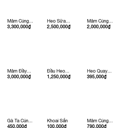
Mâm Cúng
Heo Sữa
Mâm Cúng
3,300,000
₫
2,500,000
₫
2,000,000
₫
Tất Niên
Quay Trên
Lộc Phát
5Kg
(Mặn )
Mâm Đầy
Đầu Heo
Heo Quay
3,000,000
₫
1,250,000
₫
395,000
₫
Tháng/Thôi
Cúng
Con Lớn
Nôi
10kg Trở Lên
Gà Ta Cúng
Khoai Sắn
Mâm Cúng
450,000
₫
100,000
₫
790,000
₫
Hấp Sẵn
Chay – Vạn