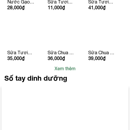
Nước Gạo
Sữa Tươi
Sữa Tươi
28,000
₫
11,000
₫
41,000
₫
Hàn Quốc
Dalatmilk
Dalatmilk
500ml
180ml
950ml
Sữa Tươi
Sữa Chua Hy
Sữa Chua Hy
35,000
₫
36,000
₫
39,000
₫
Tiệt Trùng
Lạp Lucas
Lạp Lucas Vị
Dalatmilk Có
Có Đường
Đào & Đậu
Xem thêm
Đường
Phộng
180ml x 4
Số tay dinh dưỡng
hộp