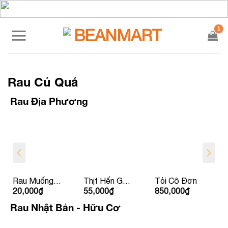
Skip
to
content
Rau Củ Quả
Rau Địa Phương
Rau Muống
Thịt Hến Gò
Tỏi Cô Đơn
20,000
₫
55,000
₫
850,000
₫
La Hường
Nổi
Rau Nhật Bản - Hữu Cơ