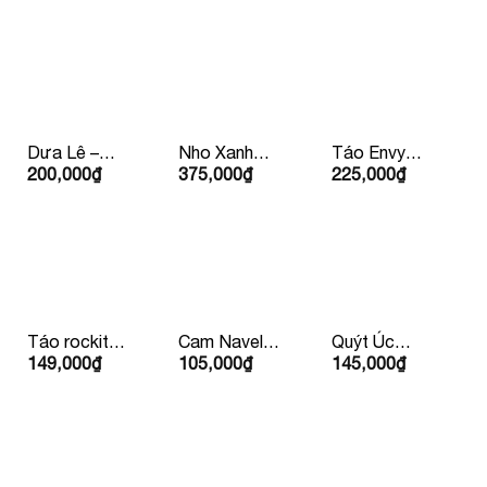
Dưa Lê –
Nho Xanh
Táo Envy
200,000
₫
375,000
₫
225,000
₫
Hàn Quốc
Bay Úc/ Mỹ
Mỹ/
Newzealand
Táo rockit
Cam Navel
Quýt Úc
149,000
₫
105,000
₫
145,000
₫
424g 4 Quả
Ruột Vàng
Hàng Bay
Mỹ/
Mỹ
Iron
Newzealand