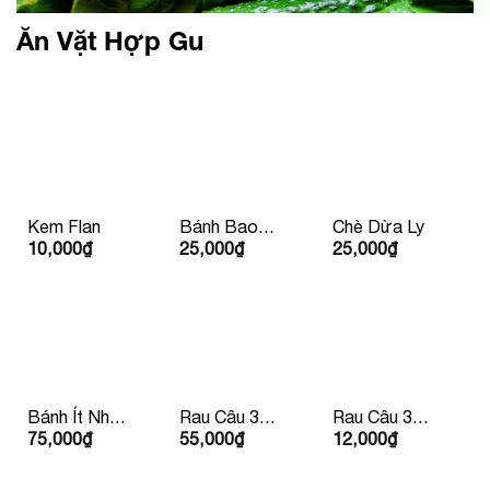
Ăn Vặt Hợp Gu
Kem Flan
Bánh Bao
Chè Dừa Ly
10,000
₫
25,000
₫
25,000
₫
Nhân Thịt Xá
Xíu
Bánh Ít Nhân
Rau Câu 3
Rau Câu 3
75,000
₫
55,000
₫
12,000
₫
Tôm Thịt
Màu
Màu Chén