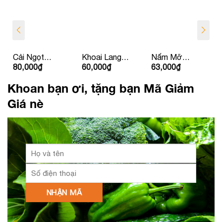
Cải Ngọt
Khoai Lang
Nấm Mỡ
80,000
₫
60,000
₫
63,000
₫
Nhật
Nhật
Yoshi Nâu
Khoan bạn ơi, tặng bạn Mã Giảm
Giá nè