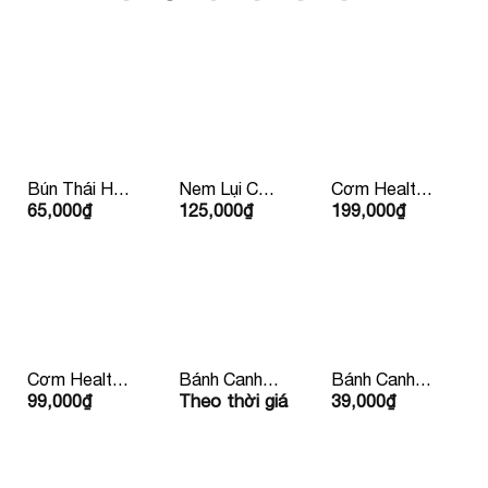
Bún Thái Hải
Nem Lụi Chín
Cơm Healthy
65,000
₫
125,000
₫
199,000
₫
Sản
Kèm Rau
Sườn Bò Mỹ
Mắm Bánh
Tráng Lề
Cơm Healthy
Bánh Canh
Bánh Canh
99,000
₫
Theo thời giá
39,000
₫
Kèm Nước
Chay Kèm
Xương Bean
Ép 99k/ Phần
Quẩy
Mart