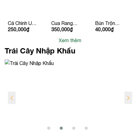
Cá Chình Um
Cua Rang
Bún Trộn
250,000
₫
350,000
₫
40,000
₫
Chuối 2
Me
Chay
Người Ăn
Xem thêm
Trái Cây Nhập Khẩu