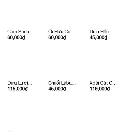
Cam Sành
Ổi Hữu Cơ
Dưa Hấu
60,000
₫
60,000
₫
45,000
₫
Hữu Cơ Đức
Ruột Trắng
Không Hạt
Dưa Lưới
Chuối Laba
Xoài Cát Chu
115,000
₫
45,000
₫
119,000
₫
Vàng Huỳnh
Đà lạt
Vàng
Long