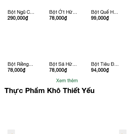
Bột Ngũ Cốc
Bột Ớt Hữu
Bột Quế Hữu
290,000
₫
78,000
₫
99,000
₫
Hàn Quốc
Cơ 30g
Cơ 30g
50g/ hộp
LumLum
Lumlum
Bột Riềng
Bột Sả Hữu
Bột Tiêu Đen
78,000
₫
78,000
₫
94,000
₫
Hữu Cơ 25g
Cơ 30g
Hữu Cơ 30g
LumLum
LumLum
LumLum
Xem thêm
Thực Phẩm Khô Thiết Yếu