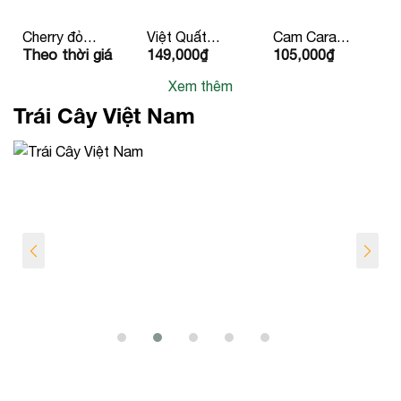
Cherry đỏ
Việt Quất
Cam Cara
Theo thời giá
149,000
₫
105,000
₫
Canada
125g
Ruột Đỏ
Newzealand/Mỹ/
Xem thêm
Peru
Trái Cây Việt Nam