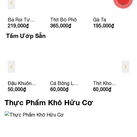
Ba Rọi Tươi
Thịt Bò Phô
Gà Ta
219,000
₫
365,000
₫
195,000
₫
Ít Béo Babi
HAGL
Tẩm Ướp Sẵn
Đậu Khuôn
Cá Bông Lau
Thịt Kho
50,000
₫
60,000
₫
60,000
₫
Nhồi Thịt
Kho Tộ
Dưa
Thực Phẩm Khô Hữu Cơ