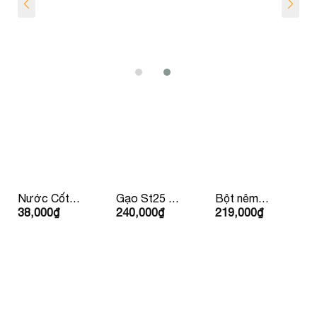
Nước Cốt
Gạo St25 –
Bột nêm
38,000
₫
240,000
₫
219,000
₫
Dừa
Gạo Ông
Nhật Youki
Vietcoco
Cua 5kg
500gr
Organic
400ml